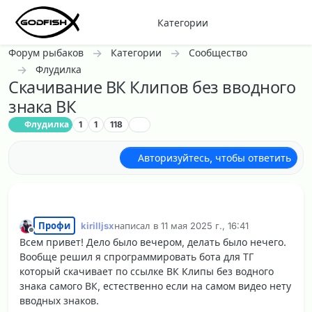
Перейти к содержанию
Категории
Форум рыбаков
Категории
Сообщество
Флудилка
Скачивание ВК Клипов без вводного
знака ВК
Флудилка
1
1
118
Авторизуйтесь, чтобы ответить
Профи
kirilljsx
написал в
11 мая 2025 г., 16:41
отредактировано
Не в сети
Всем привет! Дело было вечером, делать было нечего.
Вообще решил я спрограммировать бота для ТГ
который скачивает по ссылке ВК Клипы без водного
знака самого ВК, естественно если на самом видео нету
вводных знаков.