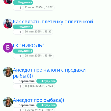
Флудилка
16 июн. 2025 г., 08:17
1
Как связать плетенку с плетенкой
Флудилка
30 мая 2025 г., 16:32
1
ГК "НИКОЛЬ"
B
Флудилка
28 мая 2025 г., 19:49
1
Анекдот про налоги с продажи
рыбы))))
Перенесена
Флудилка
11 февр. 2025 г., 07:24
1
Анекдот про рыбака))
Перенесена
Флудилка
4 февр. 2025 г., 09:57
1