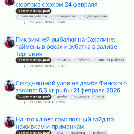
сюрприз с хэком 24 февраля
Трофеи и виды рыб
зимняя рыбалка
хэк норвегия
лодка февраль
24 февр. 2026 г., 12:49
1
Пик зимней рыбалки на Сахалине:
таймень в реках и зубатка в заливе
Терпения
Трофеи и виды рыб
таймень
зубатка
зимняя рыбалка
24 февр. 2026 г., 10:48
1
Сегодняшний улов на дамбе Финского
залива: 6,3 кг рыбы 21 февраля 2026
Трофеи и виды рыб
дамба
корюшка
улов
21 февр. 2026 г., 07:24
1
На что клюет сом: полный гайд по
наживкам и приманкам
Трофеи и виды рыб
сом
наживки
рыбалка