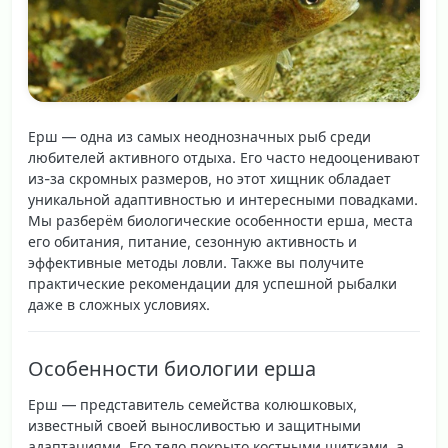
Ерш
— одна из самых неоднозначных рыб среди
любителей активного отдыха. Его часто недооценивают
из-за скромных размеров, но этот хищник обладает
уникальной адаптивностью и интересными повадками.
Мы разберём
биологические особенности ерша
,
места
его обитания
,
питание
,
сезонную активность
и
эффективные методы ловли
. Также вы получите
практические рекомендации для успешной рыбалки
даже в сложных условиях.
Особенности биологии ерша
Ерш — представитель семейства колюшковых,
известный своей выносливостью и защитными
адаптациями. Его тело покрыто
костными щитками
, а