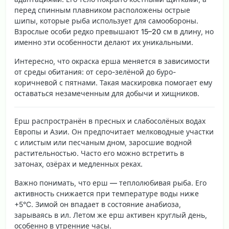
перед спинным плавником расположены
острые
шипы
, которые рыба использует для самообороны.
Взрослые особи редко превышают
15–20 см
в длину, но
именно эти особенности делают их уникальными.
Интересно, что
окраска ерша
меняется в зависимости
от среды обитания: от серо-зелёной до буро-
коричневой с пятнами. Такая маскировка помогает ему
оставаться незамеченным для добычи и хищников.
Ерш распространён в пресных и слабосолёных водах
Европы и Азии. Он предпочитает
мелководные участки
с илистым или песчаным дном, заросшие водной
растительностью. Часто его можно встретить в
затонах, озёрах и медленных реках.
Важно понимать, что
ерш — теплолюбивая рыба
. Его
активность снижается при температуре воды ниже
+5°C. Зимой он впадает в состояние анабиоза,
зарываясь в ил. Летом же ерш активен круглый день,
особенно в утренние часы.