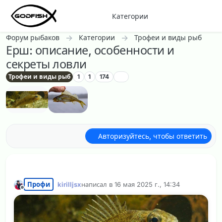
Перейти к содержанию
Категории
Форум рыбаков
Категории
Трофеи и виды рыб
Ерш: описание, особенности и
секреты ловли
Трофеи и виды рыб
1
1
174
Авторизуйтесь, чтобы ответить
Профи
kirilljsx
написал в
16 мая 2025 г., 14:34
отредактировано
Не в сети