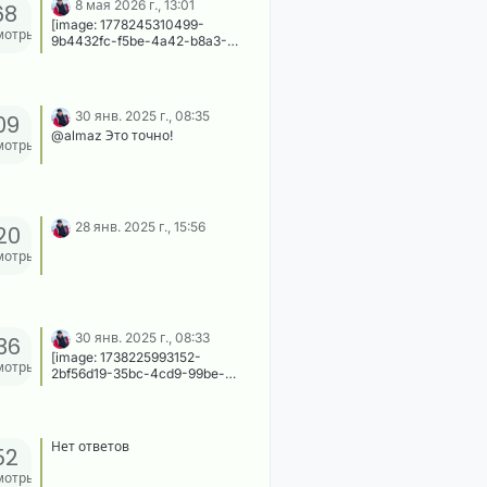
8 мая 2026 г., 13:01
68
[image: 1778245310499-
мотры
9b4432fc-f5be-4a42-b8a3-
1781bd0fc56c-image.webp]
30 янв. 2025 г., 08:35
09
@almaz Это точно!
мотры
28 янв. 2025 г., 15:56
20
мотры
30 янв. 2025 г., 08:33
36
[image: 1738225993152-
мотры
2bf56d19-35bc-4cd9-99be-
1a90e4e8d664-image.png]
Нет ответов
52
мотры