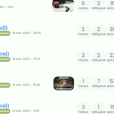
0
2
1
6 г., 13:01
голоса
сообщения
прос
)))
2
2
3
30 янв. 2025 г., 08:35
риколы
голоса
сообщения
прос
ов))
2
2
2
28 янв. 2025 г., 15:54
риколы
голоса
сообщения
прос
1
7
5
27 янв. 2025 г., 19:28
риколы
голоса
сообщения
прос
ов))
3
1
1
23 янв. 2025 г., 11:05
риколы
голоса
сообщения
прос