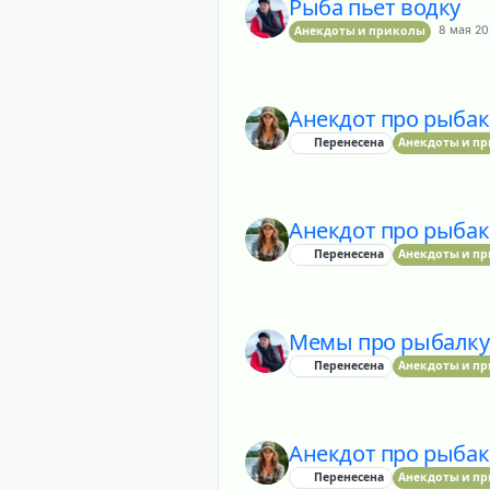
Рыба пьет водку
8 мая 202
Анекдоты и приколы
Анекдот про рыбака
Перенесена
Анекдоты и п
Анекдот про рыбак
Перенесена
Анекдоты и п
Мемы про рыбалку
Перенесена
Анекдоты и п
Анекдот про рыбак
Перенесена
Анекдоты и п