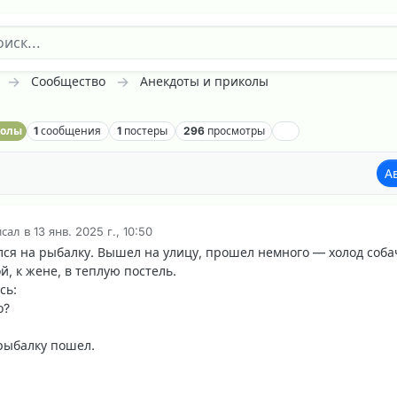
Сообщество
Анекдоты и приколы
колы
1
сообщения
1
постеры
296
просмотры
А
исал в
13 янв. 2025 г., 10:50
дактировано
лся на рыбалку. Вышел на улицу, прошел немного — холод соба
, к жене, в теплую постель.
сь:
о?
рыбалку пошел.