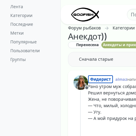
Перейти к содержанию
Лента
Категории
Последние
Форум рыбаков
Категории
Метки
Анекдот))
Популярные
Перенесена
Анекдоты и при
Пользователи
Сначала старые
Группы
Фидерист
almaz
нап
отре
Рано утром муж собра
Не в сети
Решил вернуться домой
Жена, не поворачивая
— Что, милый, холодн
— Угу.
— А мой придурок на 