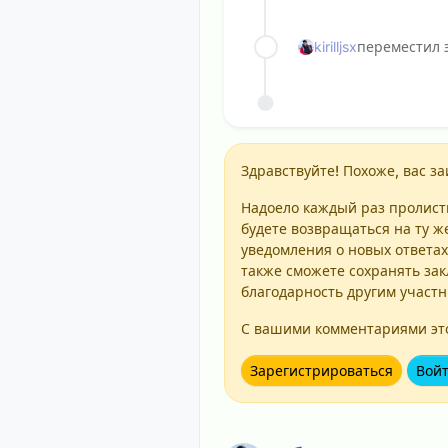
kirilljsx
переместил э
Здравствуйте! Похоже, вас за
Надоело каждый раз пролисты
будете возвращаться на ту ж
уведомления о новых ответах
также сможете сохранять зак
благодарность другим участ
С вашими комментариями это
Зарегистрироваться
Вой