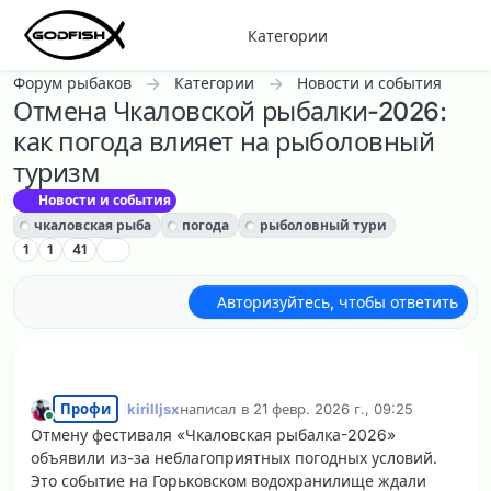
Перейти к содержанию
Категории
Форум рыбаков
Категории
Новости и события
Отмена Чкаловской рыбалки-2026:
как погода влияет на рыболовный
туризм
Новости и события
чкаловская рыба
погода
рыболовный тури
1
1
41
Авторизуйтесь, чтобы ответить
Профи
kirilljsx
написал в
21 февр. 2026 г., 09:25
отредактировано
В сети
Отмену фестиваля «Чкаловская рыбалка-2026»
объявили из-за неблагоприятных погодных условий.
Это событие на Горьковском водохранилище ждали