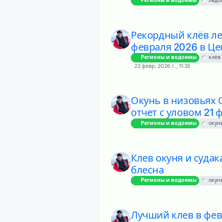
Регионы и водоемы
ладо
Рекордный клёв л
февраля 2026 в Це
Регионы и водоемы
клёв
23 февр. 2026 г., 11:35
Окунь в низовьях 
отчет с уловом 21 
Регионы и водоемы
окун
Клев окуня и судак
блесна
Регионы и водоемы
окун
Лучший клев в фев