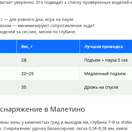
ватает уверенно. Это подводит к списку проверенных моделей 
г — для ровного дна, игра на паузе.
флоном — минимизируют сопротивление льда*.
оделей за сессию, меняя по глубине.
Вес, г
Лучшая проводка
28
Подъем + пауза 5 сек
20–25
Медленный подъем
35
Дрожь на спуске
 снаряжение в Малетино
вны зоны у каменистых гряд и выходов ям, глубина 7–8 м. Избе
 Снаряжение: удочка балансирная, леска 0,14–0,18 мм, кивок