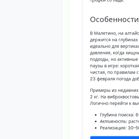
Особенности 
В Малетино, на алтай
держится на глубинах 
идеально для вертика
давления, когда хищн
подходы, но активные 
паузы в игре: коротка
чистая, по правилам 
23 февраля погода до
Примеры из недавних 
2 кг. На виброхвосто
Логично перейти к вы
Глубина поиска
: 
Активность
: рас
Реализация
: 30–