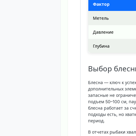
Фактор
Метель
Давление
Глубина
Выбор блесны
Блесна — ключ к успех
дополнительных элеме
запасные не ограничен
подъем 50–100 см, пау
блесна работает за с
подходы есть, но хват
период.
В отчетах рыбаки хвал