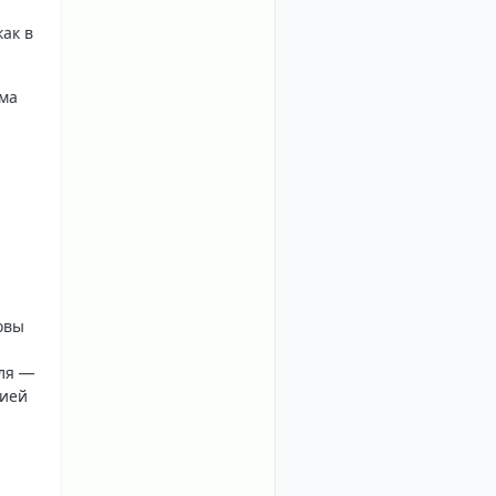
как в
рма
овы
аля —
цией