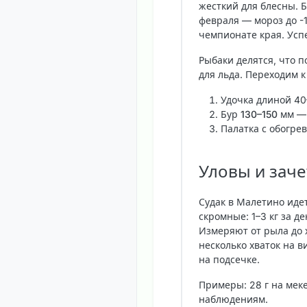
жесткий для блесны. Б
февраля — мороз до -1
чемпионате края. Усп
Рыбаки делятся, что п
для льда. Переходим 
Удочка длиной 40
Бур 130–150 мм
— 
Палатка с обогре
Уловы и заче
Судак в Малетино идет
скромные: 1–3 кг за де
Измеряют от рыла до 
несколько хваток на 
на подсечке.
Примеры: 28 г на меке
наблюдениям.