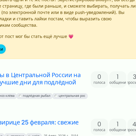
е страницу, где были раньше, и сможете выбирать, получать ли
 (по электронной почте или в виде push-уведомлений). Вы
ладки и ставить лайки постам, чтобы выразить свою
никам сообщества.
т пост мог бы стать ещё лучше 💗
ти
ы в Центральной России на
0
1
лучшие дни для подлёдной
голоса
сообщения
прос
ноз клёва
подлёдная рыбал
центральная рос
Свирице 25 февраля: свежие
0
1
голоса
сообщения
прос
25 февр. 2026 г., 11:54