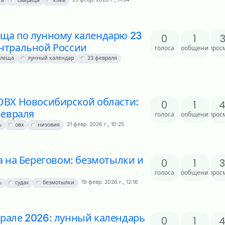
га
свирица
клёв
еща по лунному календарю 23
0
1
нтральной России
голоса
сообщения
прос
 леща
лунный календар
23 февраля
ОВХ Новосибирской области:
0
1
февраля
голоса
сообщения
прос
21 февр. 2026 г., 10:25
ь
овх
низовия
а на Береговом: безмотылки и
0
1
голоса
сообщения
прос
19 февр. 2026 г., 12:16
ь
судак
безмотылки
рале 2026: лунный календарь
0
1