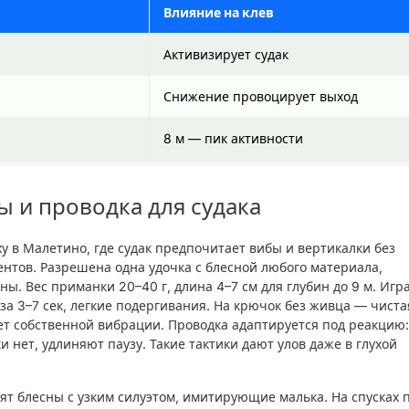
Влияние на клев
Активизирует судак
Снижение провоцирует выход
8 м — пик активности
 и проводка для судака
у в Малетино, где судак предпочитает вибы и вертикалки без
нтов. Разрешена одна удочка с блесной любого материала,
ы. Вес приманки 20–40 г, длина 4–7 см для глубин до 9 м. Игра
за 3–7 сек, легкие подергивания. На крючок без живца — чиста
чет собственной вибрации. Проводка адаптируется под реакцию:
ки нет, удлиняют паузу. Такие тактики дают улов даже в глухой
ят блесны с узким силуэтом, имитирующие малька. На спусках 