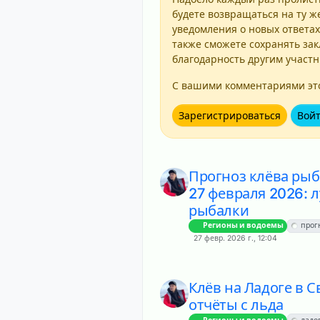
будете возвращаться на ту ж
уведомления о новых ответах
также сможете сохранять зак
благодарность другим участ
С вашими комментариями это
Зарегистрироваться
Вой
Прогноз клёва рыб
27 февраля 2026: 
рыбалки
Регионы и водоемы
прог
27 февр. 2026 г., 12:04
Клёв на Ладоге в 
отчёты с льда