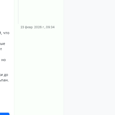
23 февр. 2026 г., 09:34
, что
ные
от
 но
и до
ьпан.