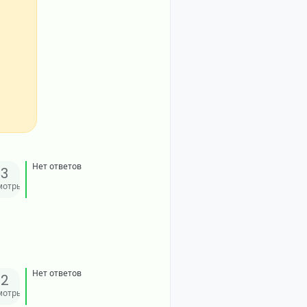
Нет ответов
33
мотры
Нет ответов
42
мотры