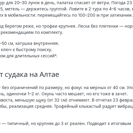
ур для 20–30 лунок в день, палатка спасает от ветра. Погода 23
5, метель — держитесь группой. Ловите в 2 тура по 4–6 часов, 
ех в мобильности: перемещайтесь по 100–200 м при затихании.
од берегом реже, но трофеи крупнее. Леска без плетенки — но
к рекомендациям по комплекту.
–50 см, катушка внутренняя.
ключ к быстрому поиску.
вом для длительных сессий*.
т судака на Алтае
 без ограничений по размеру, но фокус на мерных от 40 см. Ул
нь, одиночки 1–2 кг. Окунь часто мешает, но его тоже в зачет.
хвоста, меньшую щуку (от 32 см) отнимают. В отчетах 23 февр
вибы, реализация средняя. Трофейный клыкастый радует вибра
 — типичный, но крупняк до 3 кг реален. Подводит к итоговым