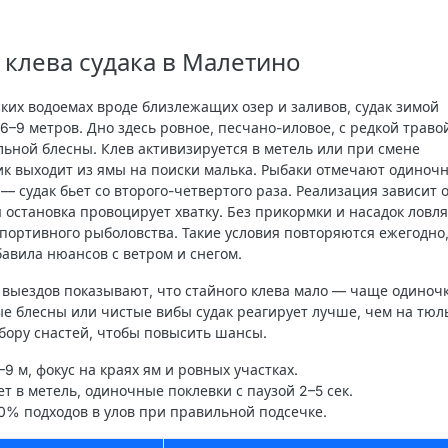
клева судака в Малетино
ских водоемах вроде близлежащих озер и заливов, судак зимой
6–9 метров. Дно здесь ровное, песчано-иловое, с редкой травой
льной блесны. Клев активизируется в метель или при смене
ик выходит из ямы на поиски малька. Рыбаки отмечают одиноч
— судак бьет со второго-четвертого раза. Реализация зависит 
я остановка провоцирует хватку. Без прикормки и насадок ловля
спортивного рыболовства. Такие условия повторяются ежегодно,
бавила нюансов с ветром и снегом.
выездов показывают, что стайного клева мало — чаще одиночк
вые блесны или чистые вибы судак реагирует лучше, чем на тюл
бору снастей, чтобы повысить шансы.
6–9 м, фокус на краях ям и ровных участках.
тет в метель, одиночные поклевки с паузой 2–5 сек.
50% подходов в улов при правильной подсечке.