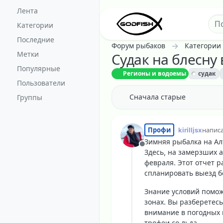
Перейти к содержанию
Лента
Категории
Последние
Форум рыбаков
Категории
Метки
Судак на блесну 
Популярные
Регионы и водоемы
судак
Пользователи
Сначала старые
Группы
Профи
kirilljsx
напис
отред
Зимняя рыбалка на Ал
Не в сети
Здесь, на замерзших а
февраля. Этот отчет р
спланировать выезд б
Знание условий помож
зонах. Вы разберетесь
внимание в погодных 
трофеи со льда.