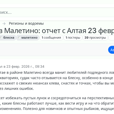
Регионы и водоемы
в Малетино: отчет с Алтая 23 фев
блесна
малетино
1
сообщения
1
постеры
39
просмотры
А
ал в
23 февр. 2026 г., 09:34
актировано
тае в районе Малетино всегда манит любителей подледного ло
кваториях, судак часто отзывается на блесну, особенно в конце
асскажет о свежих нюансах клева, снастях и точках, чтобы вы м
ез лишних ошибок.
ет избежать пустых лунок и сосредоточиться на перспективны
, какие блесны работают лучше, как вести игру и на что обрати
изменениях. Полезно для новичков и опытных рыбаков, ищущи