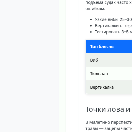
подъема судак часто х
ошибкам.
Узкие вибы 25–30 
Вертикалки с те
Тестировать 3–5 м
Тип блесны
Виб
Тюльпан
Вертикалка
Точки лова и
В Малетино перспекти
травы — зацепы часты.