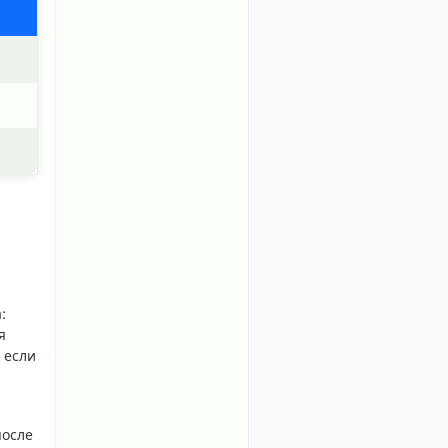
:
я
 если
после