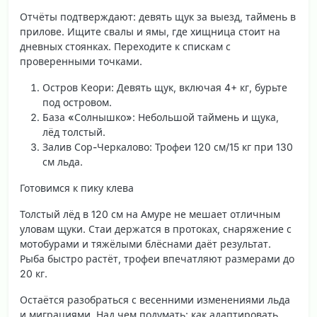
Отчёты подтверждают: девять щук за выезд, таймень в
прилове. Ищите свалы и ямы, где хищница стоит на
дневных стоянках. Переходите к спискам с
проверенными точками.
Остров Кеори
: Девять щук, включая 4+ кг, бурьте
под островом.
База «Солнышко»
: Небольшой таймень и щука,
лёд толстый.
Залив Сор-Черкалово
: Трофеи 120 см/15 кг при 130
см льда.
Готовимся к пику клева
Толстый лёд в 120 см на Амуре не мешает отличным
уловам щуки. Стаи держатся в протоках, снаряжение с
мотобурами и тяжёлыми блёснами даёт результат.
Рыба быстро растёт, трофеи впечатляют размерами до
20 кг.
Остаётся разобраться с весенними изменениями льда
и миграциями. Над чем подумать: как адаптировать