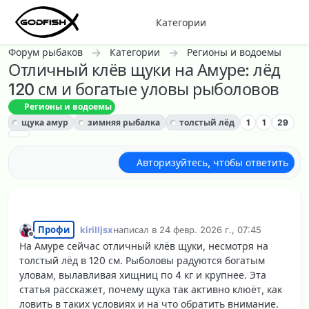
Перейти к содержанию
Категории
Форум рыбаков
Категории
Регионы и водоемы
Отличный клёв щуки на Амуре: лёд
120 см и богатые уловы рыболовов
Регионы и водоемы
щука амур
зимняя рыбалка
толстый лёд
1
1
29
Авторизуйтесь, чтобы ответить
Профи
kirilljsx
написал в
24 февр. 2026 г., 07:45
отредактировано
Не в сети
На Амуре сейчас отличный клёв щуки, несмотря на
толстый лёд в 120 см. Рыболовы радуются богатым
уловам, вылавливая хищниц по 4 кг и крупнее. Эта
статья расскажет, почему щука так активно клюёт, как
ловить в таких условиях и на что обратить внимание.