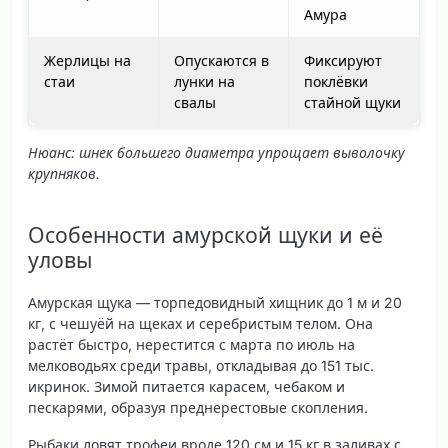
Амура
Жерлицы на
Опускаются в
Фиксируют
стаи
лунки на
поклёвки
свалы
стайной щуки
Нюанс: шнек большего диаметра упрощает выволочку
крупняков.
Особенности амурской щуки и её
уловы
Амурская щука — торпедовидный хищник до 1 м и 20
кг, с чешуёй на щеках и серебристым телом. Она
растёт быстро, нерестится с марта по июль на
мелководьях среди травы, откладывая до 151 тыс.
икринок. Зимой питается карасем, чебаком и
пескарями, образуя преднерестовые скопления.
Рыбаки ловят трофеи вроде 120 см и 15 кг в заливах с