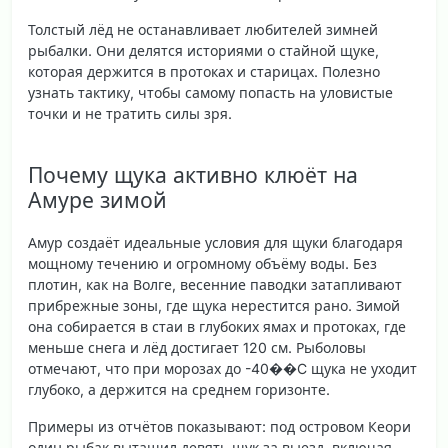
Толстый лёд не останавливает любителей зимней
рыбалки. Они делятся историями о стайной щуке,
которая держится в протоках и старицах. Полезно
узнать тактику, чтобы самому попасть на уловистые
точки и не тратить силы зря.
Почему щука активно клюёт на
Амуре зимой
Амур создаёт идеальные условия для щуки благодаря
мощному течению и огромному объёму воды. Без
плотин, как на Волге, весенние паводки затапливают
прибрежные зоны, где щука нерестится рано. Зимой
она собирается в стаи в глубоких ямах и протоках, где
меньше снега и лёд достигает 120 см. Рыболовы
отмечают, что при морозах до -40��C щука не уходит
глубоко, а держится на среднем горизонте.
Примеры из отчётов показывают: под островом Кеори
один рыбак вытащил девять щук за выезд, включая