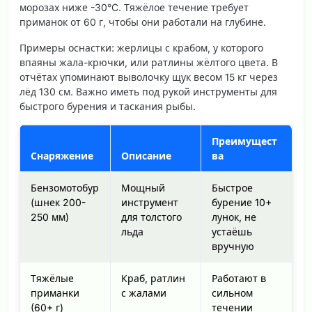
морозах ниже -30°C. Тяжёлое течение требует
приманок от 60 г, чтобы они работали на глубине.
Примеры оснастки: жерлицы с крабом, у которого
впаяны жала-крючки, или ратлины жёлтого цвета. В
отчётах упоминают выволочку щук весом 15 кг через
лёд 130 см. Важно иметь под рукой инструменты для
быстрого бурения и таскания рыбы.
Преимущест
Снаряжение
Описание
ва
Бензомотобур
Мощный
Быстрое
(шнек 200-
инструмент
бурение 10+
250 мм)
для толстого
лунок, не
льда
устаёшь
вручную
Тяжёлые
Краб, ратлин
Работают в
приманки
с жалами
сильном
(60+ г)
течении