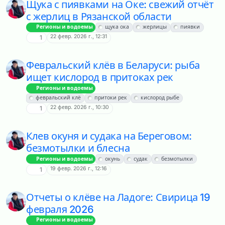
Щука с пиявками на Оке: свежий отчёт
с жерлиц в Рязанской области
Регионы и водоемы
щука ока
жерлицы
пиявки
22 февр. 2026 г., 12:31
1
Февральский клёв в Беларуси: рыба
ищет кислород в притоках рек
Регионы и водоемы
февральский клё
притоки рек
кислород рыбе
22 февр. 2026 г., 10:30
1
Клев окуня и судака на Береговом:
безмотылки и блесна
Регионы и водоемы
окунь
судак
безмотылки
19 февр. 2026 г., 12:16
1
Отчеты о клёве на Ладоге: Свирица 19
февраля 2026
Регионы и водоемы