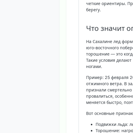
четкие ориентиры. Про
берегу.
Что значит о
На Сахалине лед форм
юго-восточного побер
торошение — это когда
Такие условия делают
ногами.
Пример: 25 февраля 2
отжимного ветра. В з
признали смертельно 
провалиться, особенн
меняется быстро, поэ
Вот
основные признак
Подвижки льда: л
Торошение: нагр