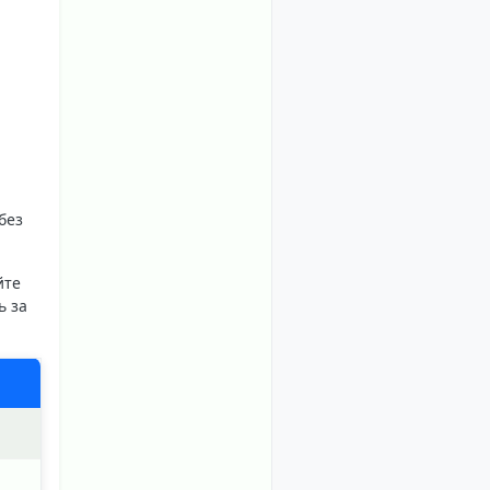
без
йте
ь за