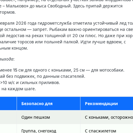
ое – Мальково» до мыса Свободный. Здесь припай держится
штормов.
февраля 2026 года гидрометслужба отметила устойчивый лед то
езде остальном — запрет. Рыбакам важно ориентироваться на св
й ледостав на реках толщиной от 20 см плюс. Но даже при хо
аличие торосов или полыней палкой. Идти лучше вдвоем, с
ьным концом.
выхода
:
менее 15 см
для одного с коньками, 25 см — для мотособаки.
й без подвижек, по данным спасателей.
 >10 м/с и сильных приливов.
 на каждом шаге.
Безопасно для
Рекомендации
Один пешком
С коньками, осторожно
Группа, снегоход
С спасжилетом