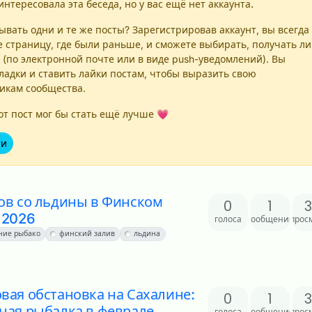
интересовала эта беседа, но у вас ещё нет аккаунта.
вать одни и те же посты? Зарегистрировав аккаунт, вы всегда
е страницу, где были раньше, и сможете выбирать, получать ли
 (по электронной почте или в виде push-уведомлений). Вы
ладки и ставить лайки постам, чтобы выразить свою
никам сообщества.
т пост мог бы стать ещё лучше 💗
ти
ов со льдины в Финском
0
1
 2026
голоса
сообщения
прос
ние рыбако
финский залив
льдина
вая обстановка на Сахалине:
0
1
ная рыбалка в феврале
голоса
сообщения
прос