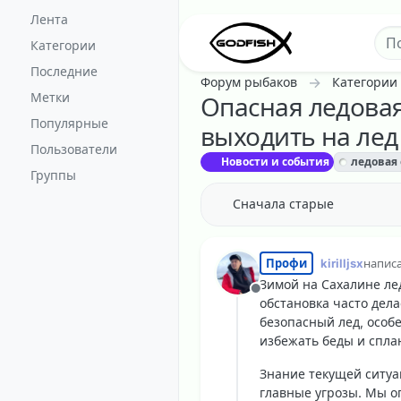
Перейти к содержанию
Лента
Категории
Последние
Форум рыбаков
Категории
Метки
Опасная ледовая
Популярные
выходить на ле
Пользователи
Новости и события
ледовая 
Группы
Сначала старые
Профи
kirilljsx
напис
отред
Зимой на Сахалине ле
Не в сети
обстановка
часто дела
безопасный лед, особ
избежать беды и спла
Знание текущей ситуа
главные угрозы. Мы о