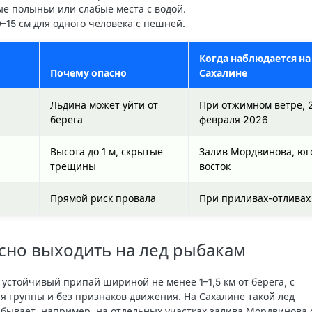
ые полыньи или слабые места с водой.
–15 см для одного человека с пешней.
Когда наблюдается на
Почему опасно
Сахалине
Льдина может уйти от
При отжимном ветре, 
берега
февраля 2026
Высота до 1 м, скрытые
Залив Мордвинова, юг
трещины
восток
Прямой риск провала
При приливах-отливах
сно выходить на лед рыбакам
 устойчивый припай шириной не менее 1–1,5 км от берега, с
я группы и без признаков движения. На Сахалине такой лед
 бывает, например, на отдельных участках залива Мордвинова 