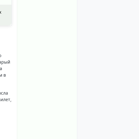
х
о
тарый
а
м в
осла
илет,