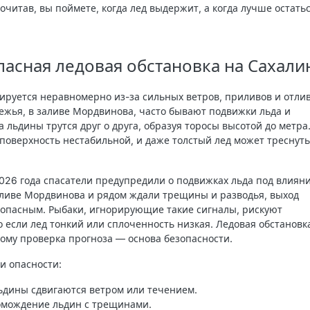
читав, вы поймете, когда лед выдержит, а когда лучше остать
пасная ледовая обстановка на Сахали
ируется неравномерно из-за сильных ветров, приливов и отлив
ежья, в заливе Мордвинова, часто бывают подвижки льда и
 льдины трутся друг о друга, образуя торосы высотой до метра
 поверхность нестабильной, и даже толстый лед может треснуть
026 года спасатели предупредили о подвижках льда под влиян
аливе Мордвинова и рядом ждали трещины и разводья, выход
опасным. Рыбаки, игнорирующие такие сигналы, рискуют
о если лед тонкий или сплоченность низкая. Ледовая обстановк
тому проверка прогноза — основа безопасности.
и опасности
:
ьдины сдвигаются ветром или течением.
омождение льдин с трещинами.