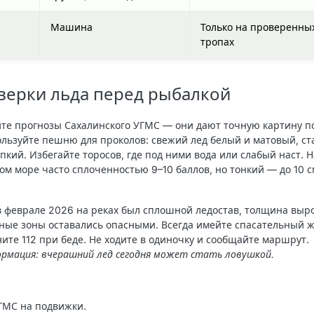
Машина
Только на проверенны
тропах
верки льда перед рыбалкой
йте
прогнозы Сахалинского УГМС
— они дают точную картину п
ользуйте пешню для проколов: свежий лед белый и матовый, с
кий. Избегайте торосов, где под ними вода или слабый наст. Н
ом море часто сплоченностью 9–10 баллов, но тонкий — до 10 с
в феврале 2026 на реках был сплошной ледостав, толщина выр
жные зоны оставались опасными. Всегда имейте спасательный ж
ните 112 при беде. Не ходите в одиночку и сообщайте маршрут.
ормация: вчерашний лед сегодня может стать ловушкой.
ГМС на подвижки.