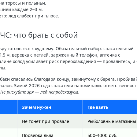
на торосы и полыньи.
шней каждые 2–3 м.
тр: лед слабеет при плюсе.
ЧС: что брать с собой
ьду готовьтесь к худшему.
Обязательный набор
: спасательный
,5 м, веревка с петлей, заряженный телефон, аптечка с
алине холод усиливает риск переохлаждения — провалитесь, и 
лы.
баки спасались благодаря концу, закинутому с берега. Пробива
налов. Зимой 2026 года спасатели напоминали: ответственност
.
Не рискуйте зря — лед непредсказуем.
Зачем нужен
Где взять
Не тонет при провале
Рыболовные магазины
Проверка льда
500–1000 руб.