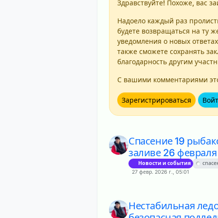
Здравствуйте! Похоже, вас за
Надоело каждый раз пролисты
будете возвращаться на ту ж
уведомления о новых ответах
также сможете сохранять зак
благодарность другим участ
С вашими комментариями это
Зарегистрироваться
Вой
Спасение 19 рыбак
заливе 26 февраля
Новости и события
спасе
27 февр. 2026 г., 05:01
Нестабильная ледо
безопасная подлед