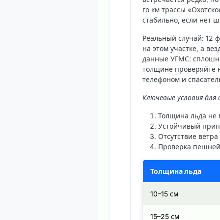
го км трассы «Охотск
стабильно, если нет 
Реальный случай: 12 
на этом участке, а в
данные УГМС: сплошно
толщине проверяйте н
телефоном и спасател
Ключевые условия для 
Толщина льда
не 
Устойчивый припа
Отсутствие ветра
Проверка пешней
Толщина льда
10–15 см
15–25 см