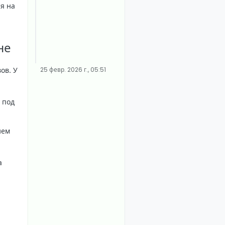
ся на
не
25 февр. 2026 г., 05:51
ов. У
.
 под
ием
а