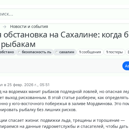
Новости и события
 обстановка на Сахалине: когда 
д рыбакам
обстано
безопасность ль
сахалин
1
сообщения
1
постеры
А
ал в
25 февр. 2026 г., 05:51
актировано
д на водоемах манит рыбаков подледной ловлей, но
опасная ле
ет выход рискованным. В этой статье разберем, как определять
енно у юго-восточного побережья в заливе Мордвинова. Это по
нировать рыбалку без лишних рисков.
ции спасает жизни: подвижки льда, трещины и торошение —
пираемся на данные гидрометслужбы и спасателей, чтобы дать