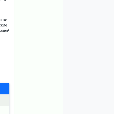
лько
ежие
рошей