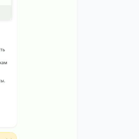
ить
кам
сы.