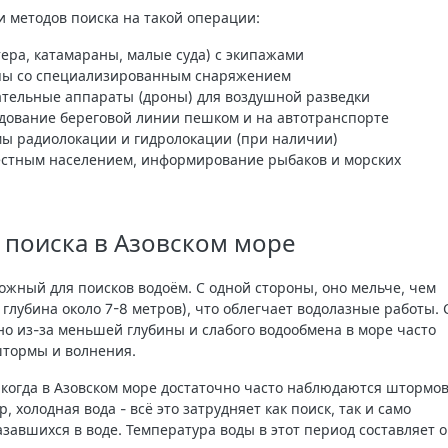
и методов поиска на такой операции:
тера, катамараны, малые суда) с экипажами
пы со специализированным снаряжением
тельные аппараты (дроны) для воздушной разведки
дование береговой линии пешком и на автотранспорте
ы радиолокации и гидролокации (при наличии)
естным населением, информирование рыбаков и морских
 поиска в Азовском море
ложный для поисков водоём. С одной стороны, оно мельче, чем
глубина около 7-8 метров), что облегчает водолазные работы. 
но из-за меньшей глубины и слабого водообмена в море часто
штормы и волнения.
, когда в Азовском море достаточно часто наблюдаются штормо
, холодная вода - всё это затрудняет как поиск, так и само
завшихся в воде. Температура воды в этот период составляет о