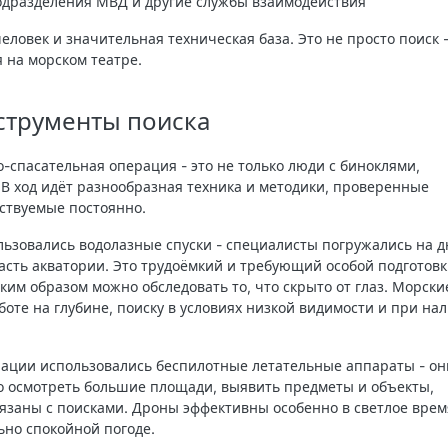
одразделения МВД и другие службы взаимодействия
человек
и значительная техническая база. Это не просто поиск -
 на морском театре.
струменты поиска
-спасательная операция - это не только люди с биноклями,
В ход идёт разнообразная техника и методики, проверенные
ствуемые постоянно.
льзовались водолазные спуски - специалисты погружались на д
асть акватории. Это трудоёмкий и требующий особой подготов
ким образом можно обследовать то, что скрыто от глаз. Морски
боте на глубине, поиску в условиях низкой видимости и при на
ации использовались беспилотные летательные аппараты - он
 осмотреть большие площади, выявить предметы и объекты,
вязаны с поисками. Дроны эффективны особенно в светлое врем
ьно спокойной погоде.