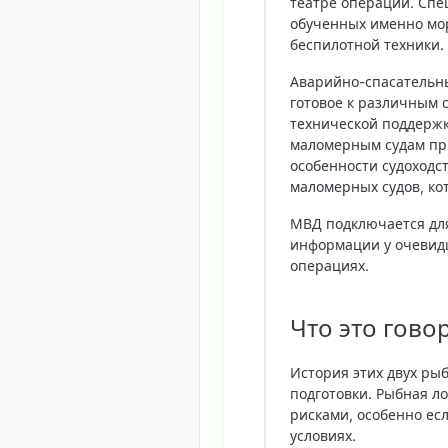
театре операции. Спе
обученных именно мор
беспилотной техники.
Аварийно-спасательн
готовое к различным 
технической поддержк
маломерным судам при
особенности судоходс
маломерных судов, ко
МВД подключается для
информации у очевидц
операциях.
Что это гово
История этих двух ры
подготовки. Рыбная л
рисками, особенно ес
условиях.