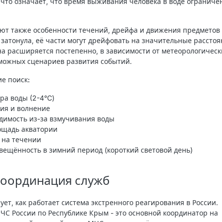
, что означает, что время выживания человека в воде ограниче
т также особенности течений, дрейфа и движения предметов
 затонула, её части могут дрейфовать на значительные расстоя
на расширяется постепенно, в зависимости от метеорологическ
можных сценариев развития событий.
е поиск:
ра воды (2-4°C)
ия и волнение
димость из-за взмучивания воды
ощадь акватории
 на течении
вещённость в зимний период (короткий световой день)
координация служб
ет, как работает система экстренного реагирования в России.
ЧС России по Республике Крым - это основной координатор на