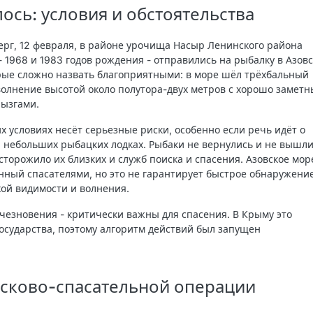
лось: условия и обстоятельства
ерг, 12 февраля, в районе урочища Насыр Ленинского района
 1968 и 1983 годов рождения - отправились на рыбалку в Азов
орые сложно назвать благоприятными: в море шёл трёхбальный
волнение высотой около полутора-двух метров с хорошо замет
рызгами.
х условиях несёт серьезные риски, особенно если речь идёт о
 небольших рыбацких лодках. Рыбаки не вернулись и не вышли
асторожило их близких и служб поиска и спасения. Азовское мор
нный спасателями, но это не гарантирует быстрое обнаружени
хой видимости и волнения.
чезновения - критически важны для спасения. В Крыму это
осударства, поэтому алгоритм действий был запущен
сково-спасательной операции