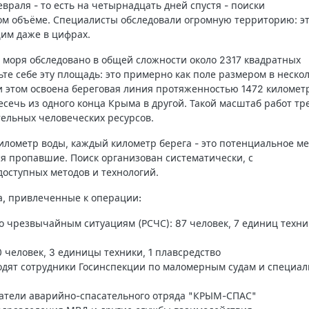
враля - то есть на четырнадцать дней спустя - поиски
м объёме. Специалисты обследовали огромную территорию: э
им даже в цифрах.
о моря обследовано в общей сложности около 2317 квадратных
те себе эту площадь: это примерно как поле размером в неско
ри этом освоена береговая линия протяженностью 1472 километр
сечь из одного конца Крыма в другой. Такой масштаб работ тр
ельных человеческих ресурсов.
лометр воды, каждый километр берега - это потенциальное ме
ся пропавшие. Поиск организован систематически, с
доступных методов и технологий.
а, привлеченные к операции:
о чрезвычайным ситуациям (РСЧС): 87 человек, 7 единиц техни
0 человек, 3 единицы техники, 1 плавсредство
ходят сотрудники Госинспекции по маломерным судам и специал
атели аварийно-спасательного отряда "КРЫМ-СПАС"