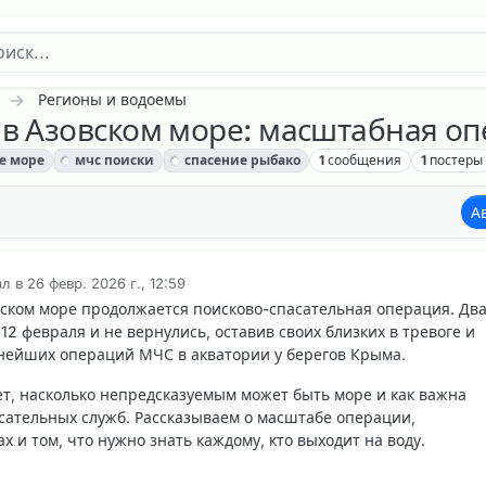
Регионы и водоемы
 в Азовском море: масштабная о
е море
мчс поиски
спасение рыбако
1
сообщения
1
постеры
А
ал в
26 февр. 2026 г., 12:59
актировано
вском море продолжается поисково-спасательная операция. Дв
2 февраля и не вернулись, оставив своих близких в тревоге и
пнейших операций МЧС в акватории у берегов Крыма.
ет, насколько непредсказуемым может быть море и как важна
сательных служб. Рассказываем о масштабе операции,
 и том, что нужно знать каждому, кто выходит на воду.