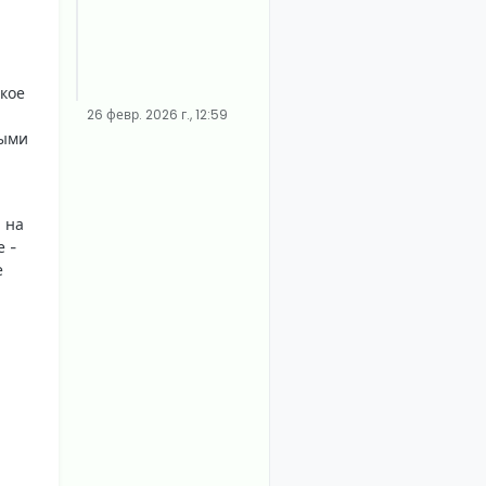
ское
26 февр. 2026 г., 12:59
ными
 на
е -
е