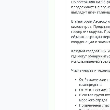
По состоянию на 26 фе
продолжаются в полно
выглядит впечатляющ
В акватории Азовског
километров. Представь
городских округов. П
её можно трижды пере
координации и значит
Каждый квадратный ки
где могут обнаружить
использованием всех 
Численность и техник
От Рескомиссии п
плавсредства
От МЧС России: 1
В состав групп в
морского отряда
Привлечены спас