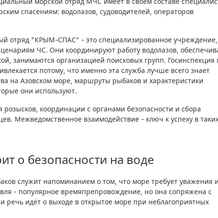
циальный морской отряд МЧС имеет в своём составе специалис
ским спасениям: водолазов, судоводителей, операторов
ый отряд "КРЫМ-СПАС" - это специализированное учреждение,
сценариям ЧС. Они координируют работу водолазов, обеспечи
ой, занимаются организацией поисковых групп. Госинспекция 
влекается потому, что именно эта служба лучше всего знает
тва на Азовском море, маршруты рыбаков и характеристики
торые они используют.
 розысков, координации с органами безопасности и сбора
ев. Межведомственное взаимодействие - ключ к успеху в таки
рит о безопасности на воде
баков служит напоминанием о том, что море требует уважения 
овля - популярное времяпрепровождение, но она сопряжена с
ли речь идёт о выходе в открытое море при неблагоприятных