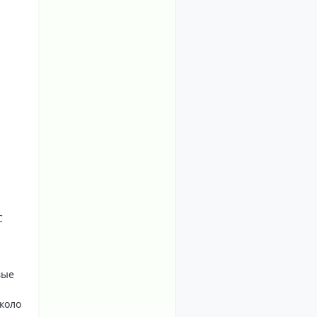
С
вые
коло