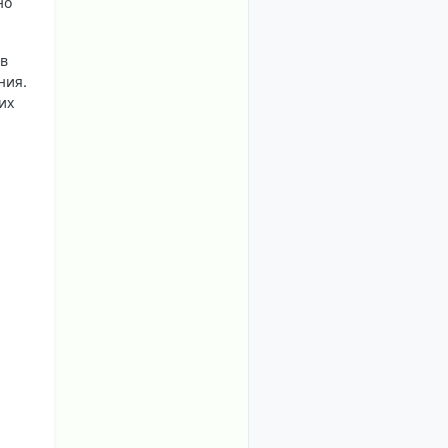
но
 в
ния.
их