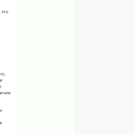
 это
но,
ки
е
личии
и
я