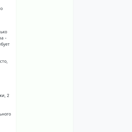
то
лько
а -
ебует
сто,
ки, 2
ьного