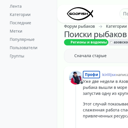
Перейти к содержанию
Лента
Категории
Последние
Форум рыбаков
Категории
Метки
Поиски рыбаков
Популярные
Регионы и водоемы
азовско
Пользователи
Сначала старые
Группы
Профи
kirilljsx
напис
отред
Уже две недели в Азо
Не в сети
рыбака вышли в море 1
запустив одну из кру
Этот случай показыва
слаженная работа спа
привлеченных ресурсах