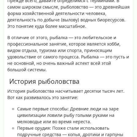
Прежде всего, давайте определимся с терминами. В
самом широком смысле,
рыболовство
— это древнейшая
форма хозяйственной деятельности человека,
деятельность по добыче (вылову) водных биоресурсов.
Это понятие куда более масштабное.
В отличие от этого,
рыбалка
— это любительское и
профессиональное занятие, которое является хобби,
видом отдыха, туризма или спорта, приносящим
удовольствие от самого процесса. Рыбалка — это пусть и
не основной, но очень важный аспект всей этой
большой системы.
️ История рыболовства
История рыболовства насчитывает десятки тысяч лет.
Вот как развивалось это занятие:
Самые первые способы
: Древние люди на заре
цивилизации ловили рыбу голыми руками на
мелководье или во время нереста.
Первые орудия
: Позже стали использовать
подручные средства — копья, дротики и гарпуны