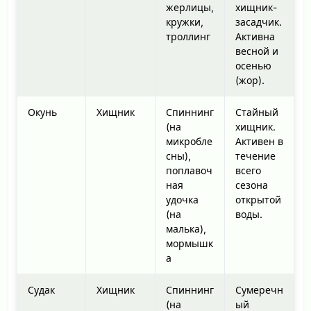
жерлицы,
хищник-
кружки,
засадчик.
троллинг
Активна
весной и
осенью
(жор).
Окунь
Хищник
Спиннинг
Стайный
(на
хищник.
микробле
Активен в
сны),
течение
поплавоч
всего
ная
сезона
удочка
открытой
(на
воды.
малька),
мормышк
а
Судак
Хищник
Спиннинг
Сумеречн
(на
ый