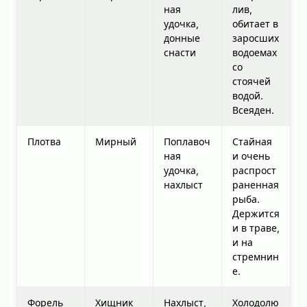
ная
лив,
удочка,
обитает в
донные
заросших
снасти
водоемах
со
стоячей
водой.
Всеяден.
Плотва
Мирный
Поплавоч
Стайная
ная
и очень
удочка,
распрост
нахлыст
раненная
рыба.
Держится
и в траве,
и на
стремнин
е.
Форель
Хищник
Нахлыст,
Холодолю