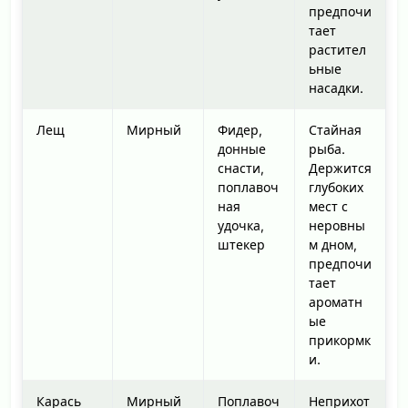
предпочи
тает
растител
ьные
насадки.
Лещ
Мирный
Фидер,
Стайная
донные
рыба.
снасти,
Держится
поплавоч
глубоких
ная
мест с
удочка,
неровны
штекер
м дном,
предпочи
тает
ароматн
ые
прикормк
и.
Карась
Мирный
Поплавоч
Неприхот