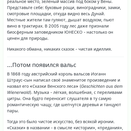
реальное место, зеленый массив под боком у Вены.
Представьте себе: буковые рощи, виноградники, замки,
смотровые площадки, откуда видно весь Дунай.
Местные жители там гуляют, дышат воздухом, пьют
вино в трактирах. В 2005 году лес даже признали
биосферным заповедником ЮНЕСКО - настолько он
ценен для природы.
Никакого обмана, никаких сказок - чистая идиллия.
…Потом появился вальс
В 1868 году австрийский король вальсов
Иоганн
Штраус-сын
написал своё знаменитое произведение и
назвал его
«Сказки Венского леса»
(
Geschichten aus dem
Wienerwald
). Музыка - лёгкая, волшебная, с переливами
цитры. Она будто переносит слушателя в ту самую
романтическую чащу, где шепчутся деревья и танцуют
пары.
Тогда это было чистое искусство, без всякой иронии.
«Сказки» в названии - в смысле «истории», «предания»,