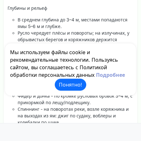
Глубины и рельеф
В среднем глубина до 3–4 м, местами попадаются
ямы 5–6 м и глубже.
Русло чередует плёсы и повороты; на излучинах, у
обрывистых берегов и коряжников держится
хищник и крупный лещ.
Мы используем файлы cookie и
Какая рыба ловится
рекомендательные технологии. Пользуясь
Основная «белая» рыба: подлещик, плотва, густера.
сайтом, вы соглашаетесь с Политикой
Хищник: окунь, щука, судак; судак чаще попадается
обработки персональных данных
Подробнее
на ямах и русловых бровках.
Понятно!
Весенние советы по Клязьме
Фидер и донка - по кромке русловых бровок 3–4 м, с
прикормкой по лещу/подлещику.
Спиннинг - на поворотах реки, возле коряжника и
на выходах из ям: джиг по судаку, воблеры и
колебалки по щуке.
Для береговой ловли выбирайте места с удобным
подходом и умеренным течением: там проще