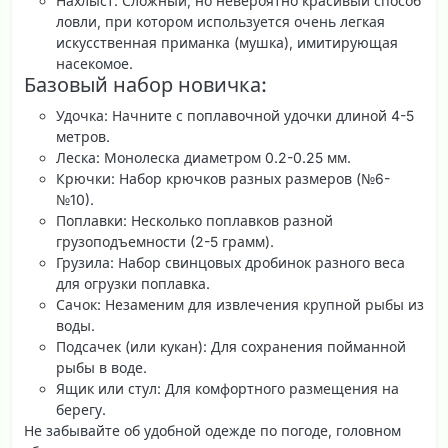
Нахлыст
: Сложный, но невероятно красивый способ
ловли, при котором используется очень легкая
искусственная приманка (мушка), имитирующая
насекомое.
Базовый набор новичка:
Удочка
: Начните с поплавочной удочки длиной 4-5
метров.
Леска
: Монолеска диаметром 0.2-0.25 мм.
Крючки
: Набор крючков разных размеров (№6-
№10).
Поплавки
: Несколько поплавков разной
грузоподъемности (2-5 грамм).
Грузила
: Набор свинцовых дробинок разного веса
для огрузки поплавка.
Сачок
: Незаменим для извлечения крупной рыбы из
воды.
Подсачек
(или кукан): Для сохранения пойманной
рыбы в воде.
Ящик или стул
: Для комфортного размещения на
берегу.
Не забывайте об удобной одежде по погоде, головном