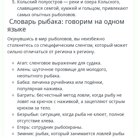
Кольский полуостров
— реки и озера Кольского,
славящиеся семгой, кумжей и гольцом, привлекают
самых опытных рыболовов.
️ Словарь рыбака: говорим на одном
языке
Окунувшись в мир рыболовов, вы неизбежно
столкнетесь со специфическим сленгом, который может
сильно отличаться от региона к региону.
Агап
: сленговое выражение для судака.
Алень
: шуточное прозвище для молодого,
неопытного рыбака.
Бабка
: личинка ручейника или подёнки,
популярная наживка.
Багрить
: бесчестный метод ловли, когда рыбу не
ловят на крючок с наживкой, а зацепляют острым
крюком за тело.
Безрыбье
: ситуация, когда рыба не клюет, полное
отсутствие клева.
Егерь
: сотрудник рыбоохраны.
Зимник
: рыбак, который занимается ловлей рыбы