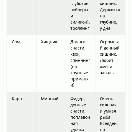
глубокие
хищник.
воблеры
Держится
и
на
силикон),
глубине,
троллинг
у дна.
Сом
Хищник
Донные
Огромны
снасти,
й донный
квок,
хищник.
спиннинг
Любит
(на
ямы и
крупные
завалы.
приманк
и)
Карп
Мирный
Фидер,
Очень
донные
сильная
снасти,
и умная
поплавоч
рыба.
ная
Всеяден,
удочка
но