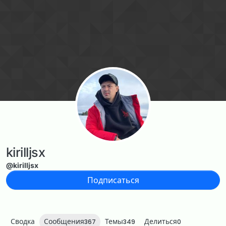
Перейти к содержанию
kirilljsx
@kirilljsx
Подписаться
Сводка
Сообщения
Темы
Делиться
367
349
0