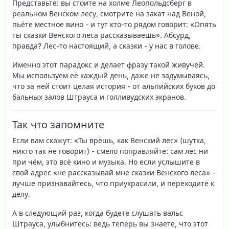
Представьте: вы стоите на холме Леопольдсберг в
реальном Венском лесу, смотрите на закат над Веной,
пьёте местное вино - и тут кто-то рядом говорит: «Опять
ты сказки Венского леса рассказываешь». Абсурд,
правда? Лес-то настоящий, а сказки - у нас в голове.
Именно этот парадокс и делает фразу такой живучей.
Мы используем её каждый день, даже не задумываясь,
что за ней стоит целая история - от альпийских буков до
бальных залов Штрауса и голливудских экранов.
Так что запомните
Если вам скажут: «Ты врёшь, как Венский лес» (шутка,
никто так не говорит) - смело поправляйте: сам лес ни
при чём, это всё кино и музыка. Но если услышите в
свой адрес «не рассказывай мне сказки Венского леса» -
лучше признавайтесь, что приукрасили, и переходите к
делу.
А в следующий раз, когда будете слушать вальс
Штрауса, улыбнитесь: ведь теперь вы знаете, что этот