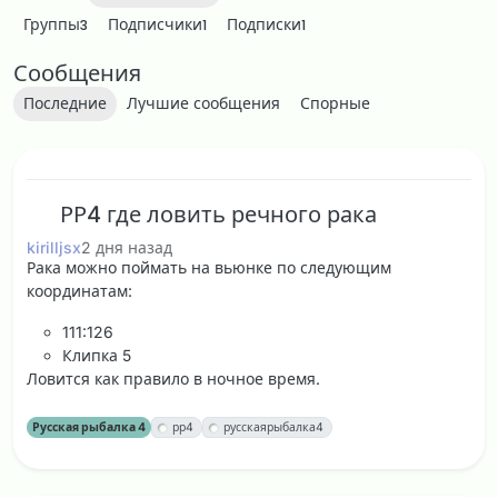
Группы
Подписчики
Подписки
3
1
1
Сообщения
Последние
Лучшие сообщения
Спорные
РР4 где ловить речного рака
kirilljsx
2 дня назад
Рака можно поймать на вьюнке по следующим
координатам:
111:126
Клипка 5
Ловится как правило в ночное время.
Русская рыбалка 4
рр4
русскаярыбалка4