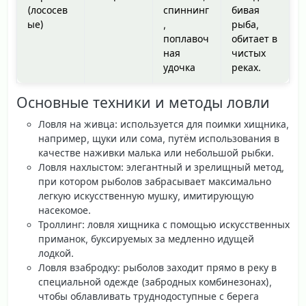
(лососев
спиннинг
бивая
ые)
,
рыба,
поплавоч
обитает в
ная
чистых
удочка
реках.
Основные техники и методы ловли
Ловля на живца
: используется для поимки хищника,
например, щуки или сома, путём использования в
качестве наживки малька или небольшой рыбки.
Ловля нахлыстом
: элегантный и зрелищный метод,
при котором рыболов забрасывает максимально
легкую искусственную мушку, имитирующую
насекомое.
Троллинг
: ловля хищника с помощью искусственных
приманок, буксируемых за медленно идущей
лодкой.
Ловля взабродку
: рыболов заходит прямо в реку в
специальной одежде (забродных комбинезонах),
чтобы облавливать труднодоступные с берега