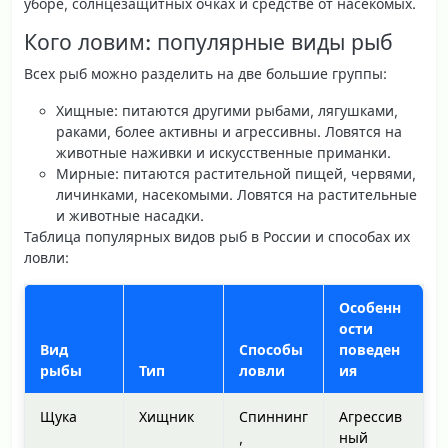
уборе, солнцезащитных очках и средстве от насекомых.
Кого ловим: популярные виды рыб
Всех рыб можно разделить на две большие группы:
Хищные
: питаются другими рыбами, лягушками,
раками, более активны и агрессивны. Ловятся на
животные наживки и искусственные приманки.
Мирные
: питаются растительной пищей, червями,
личинками, насекомыми. Ловятся на растительные
и животные насадки.
Таблица популярных видов рыб в России и способах их
ловли
:
Особенн
ости
Вид
Способы
поведен
рыбы
Тип
ловли
ия
Щука
Хищник
Спиннинг
Агрессив
,
ный