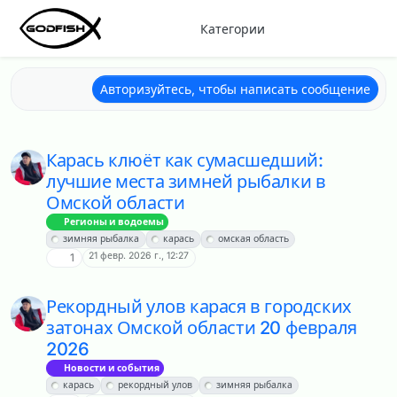
Перейти к содержанию
Категории
Авторизуйтесь, чтобы написать сообщение
Карась клюёт как сумасшедший:
лучшие места зимней рыбалки в
Омской области
Регионы и водоемы
зимняя рыбалка
карась
омская область
21 февр. 2026 г., 12:27
1
Рекордный улов карася в городских
затонах Омской области 20 февраля
2026
Новости и события
карась
рекордный улов
зимняя рыбалка