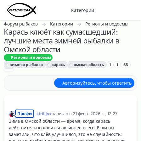
Перейти к содержанию
Категории
Форум рыбаков
Категории
Регионы и водоемы
Карась клюёт как сумасшедший:
лучшие места зимней рыбалки в
Омской области
Регионы и водоемы
зимняя рыбалка
карась
омская область
1
1
55
Авторизуйтесь, чтобы ответить
Профи
kirilljsx
написал в
21 февр. 2026 г., 12:27
отредактировано
Не в сети
Зима в Омской области — время, когда карась
действительно ловится активнее всего. Если вы
заметили, что клёв улучшился, это не случайность:
опытные рыбаки давно знают, где искать в холодное