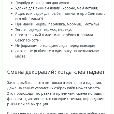
Ледобур или сверло для лунок
Удочка для зимней ловли (короче, чем летняя)
Ящик или садок для рыбы (помните про Салтаим с
его объёмами?)
Приманки (червь, перловка, мормыш, мотыль)
Тёплая одежда, термос, перекус
Спасательный жилет или верёвка (правила
безопасности)
Информация о толщине льда перед выездом
Важно
: не рыбачьте в одиночку на незнакомом
месте
Смена декораций: когда клёв падает
Жизнь рыбака — это не только взлёты, но и падения.
Даже на самых уловистых озёрах клёв может упасть.
Это происходит по разным причинам: смена погоды,
фазы луны, активность в соседних точках, переедание
рыбы или её миграция.
Когда клёв падает на одном месте, опытные рыбаки не