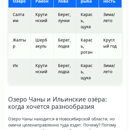
Озеро
Район
лова
рыба
ность
Салта
Крути
Берег,
Карас
Зима/
им
нский
лунки
ь,
лето
щука
Жалты
Шерб
Берег,
Карас
Кругл
р
акуль
лодка
ь,
ый год
ротан
Ик
Крути
Берег,
Карас
Зима/
нский
лодка
ь,
лето
щука
Озеро Чаны и Ильинские озёра:
когда хочется разнообразия
Озеро Чаны находится в Новосибирской области, но
омичи целенаправленно туда ездят. Почему? Потому