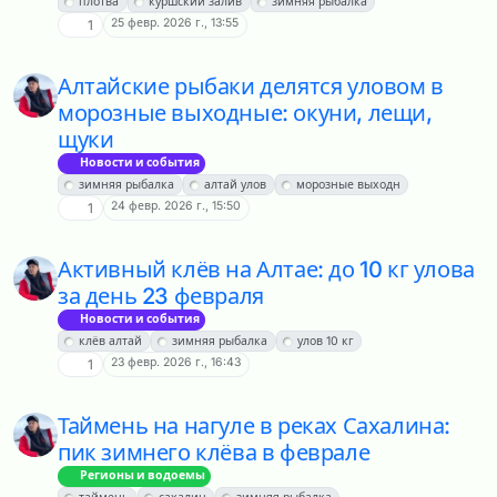
плотва
куршский залив
зимняя рыбалка
25 февр. 2026 г., 13:55
1
Алтайские рыбаки делятся уловом в
морозные выходные: окуни, лещи,
щуки
Новости и события
зимняя рыбалка
алтай улов
морозные выходн
24 февр. 2026 г., 15:50
1
Активный клёв на Алтае: до 10 кг улова
за день 23 февраля
Новости и события
клёв алтай
зимняя рыбалка
улов 10 кг
23 февр. 2026 г., 16:43
1
Таймень на нагуле в реках Сахалина:
пик зимнего клёва в феврале
Регионы и водоемы