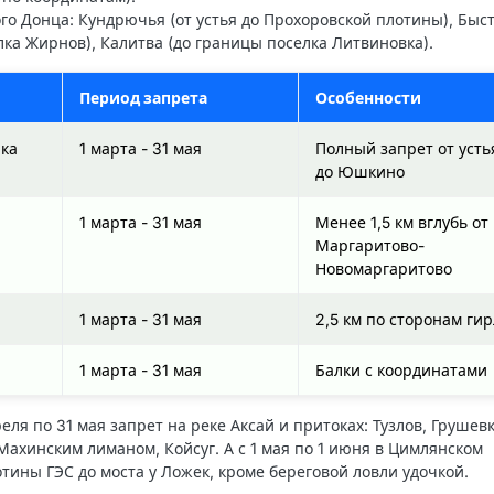
го Донца
: Кундрючья (от устья до Прохоровской плотины), Быс
лка Жирнов), Калитва (до границы поселка Литвиновка).
Период запрета
Особенности
рка
1 марта - 31 мая
Полный запрет от усть
до Юшкино
1 марта - 31 мая
Менее 1,5 км вглубь от
Маргаритово-
Новомаргаритово
1 марта - 31 мая
2,5 км по сторонам ги
1 марта - 31 мая
Балки с координатами
еля по 31 мая запрет на реке Аксай и притоках: Тузлов, Грушевк
Махинским лиманом, Койсуг. А с 1 мая по 1 июня в Цимлянском
тины ГЭС до моста у Ложек, кроме береговой ловли удочкой.