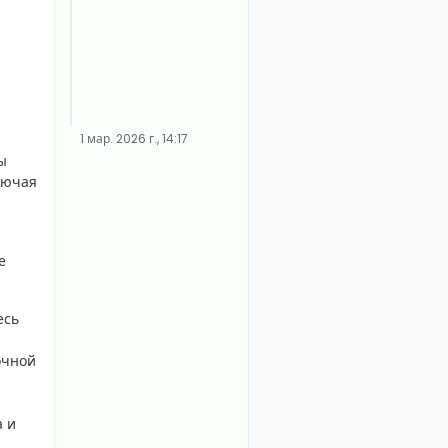
1 мар. 2026 г., 14:17
ы
лючая
е
есь
очной
а и