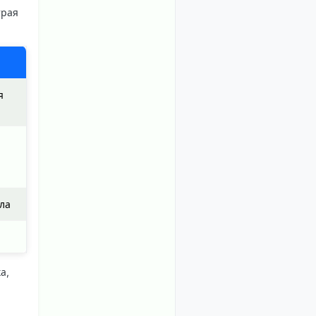
трая
я
рла
а,