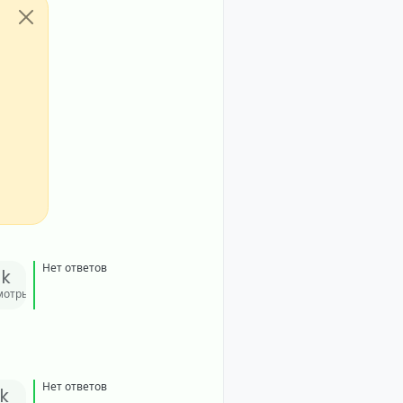
Нет ответов
3k
мотры
Нет ответов
1k