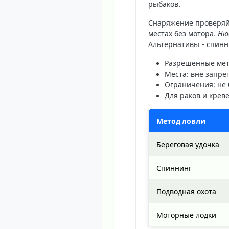
рыбаков.
Снаряжение проверяйт
местах без мотора.
Ню
Альтернативы - спинн
Разрешенные ме
Места
: вне запре
Ограничения
: не
Для раков и крев
Метод ловли
Береговая удочка
Спиннинг
Подводная охота
Моторные лодки