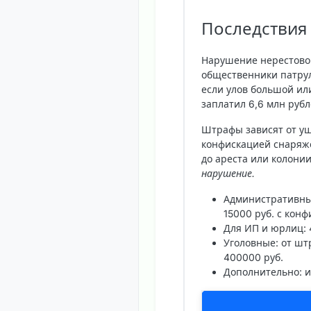
Последствия
Нарушение нерестовог
общественники патру
если улов большой или
заплатил 6,6 млн руб
Штрафы зависят от ущ
конфискацией снаряже
до ареста или колони
нарушение.
Административн
15000 руб. с конф
Для ИП и юрлиц
:
Уголовные
: от ш
400000 руб.
Дополнительно
: 