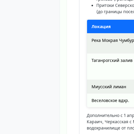
Притоки Северско
(до границы посе
Локация
Река Мокрая Чумбу
Таганрогский залив
Миусский лиман
Веселовское вдхр.
Дополнительно с 1 апр
Караич, Черкасская с 
водохранилище от пло