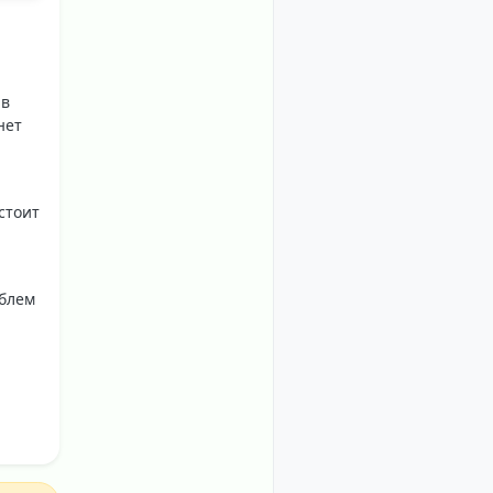
 в
нет
стоит
облем