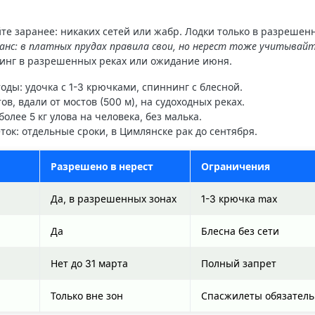
е заранее: никаких сетей или жабр. Лодки только в разрешен
анс: в платных прудах правила свои, но нерест тоже учитывайт
инг в разрешенных реках или ожидание июня.
тоды
: удочка с 1-3 крючками, спиннинг с блесной.
тов, вдали от мостов (500 м), на судоходных реках.
 более 5 кг улова на человека, без малька.
еток
: отдельные сроки, в Цимлянске рак до сентября.
Разрешено в нерест
Ограничения
Да, в разрешенных зонах
1-3 крючка max
Да
Блесна без сети
Нет до 31 марта
Полный запрет
Только вне зон
Спасжилеты обязател