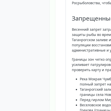
Росрыболовства, чтоб
Запрещенные
Весенний запрет затр
защиты рыбы во время
Таганрогском заливе 
популяции восстанови
административные и у
Границы зон четко оп
усиливает патрулиров
проверить карту и пра
Река Мокрая Чум
полный запрет на
Таганрогский зал
границы села Нов
Перед гирлом Ми
Веселовское вод
Грекова (границы