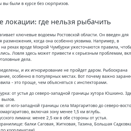
ы вы были в курсе без сюрпризов.
 локации: где нельзя рыбачить
агивает ключевые водоемы Ростовской области. Он введен для
 размножения, когда она особенно уязвима. Например, в
и на реках вроде Мокрой Чумбурки ужесточаются правила, чтоб
лись. Ловля здесь может привести к серьезным проблемам, вк
головные дела.
ределены, и их игнорирование не пройдет даром. Рыбоохрана
ание, особенно в популярных местах. Вот почему важно заране
вила - это проще, чем объясняться с инспекторами.
бурка
: от устья до северо-западной границы хутора Юшкино. Зд
 вылов.
ив
: от юго-западной границы села Маргаритово до северо-вост
омаргаритово, включая зону менее 1,5 км вглубь.
усского лимана
: менее 2,5 км в обе стороны от устья.
охранилище
: балки Саговая, Житковая, Тазина, Большая Садковк
 по координатам).