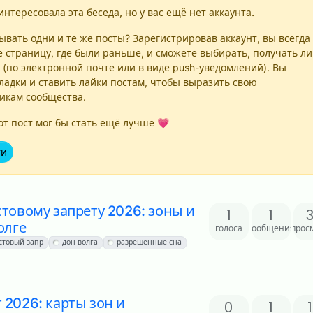
интересовала эта беседа, но у вас ещё нет аккаунта.
вать одни и те же посты? Зарегистрировав аккаунт, вы всегда
е страницу, где были раньше, и сможете выбирать, получать ли
 (по электронной почте или в виде push-уведомлений). Вы
ладки и ставить лайки постам, чтобы выразить свою
никам сообщества.
т пост мог бы стать ещё лучше 💗
ти
стовому запрету 2026: зоны и
1
1
олге
голоса
сообщения
прос
стовый запр
дон волга
разрешенные сна
 2026: карты зон и
0
1