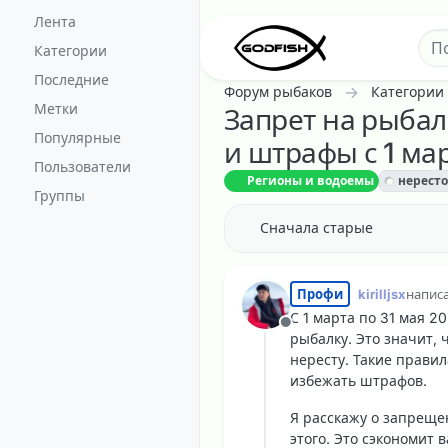
Перейти к содержанию
Лента
Категории
Последние
Форум рыбаков
Категории
Метки
Запрет на рыбал
Популярные
и штрафы с 1 ма
Пользователи
Регионы и водоемы
нерест
Группы
Сначала старые
Профи
kirilljsx
напис
отред
С 1 марта по 31 мая 2
Не в сети
рыбалку. Это значит, 
нересту. Такие прави
избежать штрафов.
Я расскажу о запреще
этого. Это сэкономит