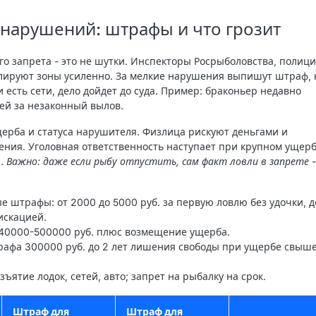
 нарушений: штрафы и что грозит
о запрета - это не шутки. Инспекторы Росрыболовства, полици
лируют зоны усиленно. За мелкие нарушения выпишут штраф, 
 есть сети, дело дойдет до суда. Пример: браконьер недавно
лей за незаконный вылов.
ерба и статуса нарушителя. Физлица рискуют деньгами и
ния. Уголовная ответственность наступает при крупном ущерб
и.
Важно: даже если рыбу отпустить, сам факт ловли в запрете -
ые штрафы
: от 2000 до 5000 руб. за первую ловлю без удочки, д
искацией.
 40000-500000 руб. плюс возмещение ущерба.
трафа 300000 руб. до 2 лет лишения свободы при ущербе свыш
изъятие лодок, сетей, авто; запрет на рыбалку на срок.
Штраф для
Штраф для