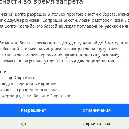
насти во время запрета
Нижней Волге разрешены только простые снасти с берега. Мак
нг с двумя крючками. Запрещены сети, лодки с мотором, донны
ля Волго-Каспийского бассейна: ловят поплавочной удочкой ил
бе можно брать телескопическую удочку длиной до 5 м с одним
 блесной - только на хищника вне запретов на щуку. Такие
т мальков - мелкие крючки не пугают нерестящуюся рыбу.
рейды, штрафы растут до 300 тысяч для рецидивистов.
сти
:
га - до 2 крючков.
 лодки - одинарные крючки.
ловля - в разрешенных зонах.
и, жерлицы, сети, больше 2 крючков.
Разрешена?
Ограничения
а
Да
2 крючка max