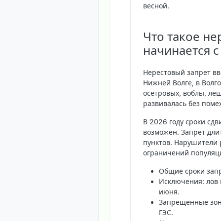
весной.
Что такое не
начинается с
Нерестовый запрет вв
Нижней Волге, в Волг
осетровых, воблы, ле
развивалась без помех
В 2026 году сроки сдв
возможен. Запрет дли
пунктов. Нарушители 
ограничений популяци
Общие сроки зап
Исключения
: лов
июня.
Запрещенные зо
ГЭС.