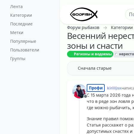
Перейти к содержанию
Лента
Категории
Последние
Форум рыбаков
Категории
Метки
Весенний нерест
Популярные
зоны и снасти
Пользователи
Регионы и водоемы
нерест
Группы
Сначала старые
Профи
kirilljsx
напис
отред
С 15 марта 2026 года 
Не в сети
что в ряде зон ловля 
где можно рыбачить, 
Знание правил поможе
Статья расскажет о ра
допустимых снастях и 