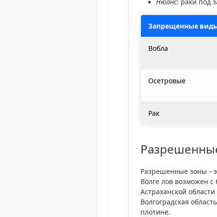
Нюанс
: раки под 
Запрещенные вид
Вобла
Осетровые
Рак
Разрешенные
Разрешенные зоны - э
Волге лов возможен с 
Астраханской области
Волгоградская област
плотине.