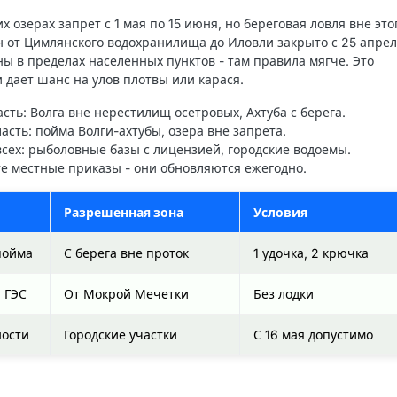
 озерах запрет с 1 мая по 15 июня, но береговая ловля вне это
он от Цимлянского водохранилища до Иловли закрыто с 25 апрел
ны в пределах населенных пунктов - там правила мягче. Это
 дает шанс на улов плотвы или карася.
асть
: Волга вне нерестилищ осетровых, Ахтуба с берега.
ласть
: пойма Волги-ахтубы, озера вне запрета.
всех
: рыболовные базы с лицензией, городские водоемы.
те местные приказы - они обновляются ежегодно.
Разрешенная зона
Условия
пойма
С берега вне проток
1 удочка, 2 крючка
 ГЭС
От Мокрой Мечетки
Без лодки
ности
Городские участки
С 16 мая допустимо