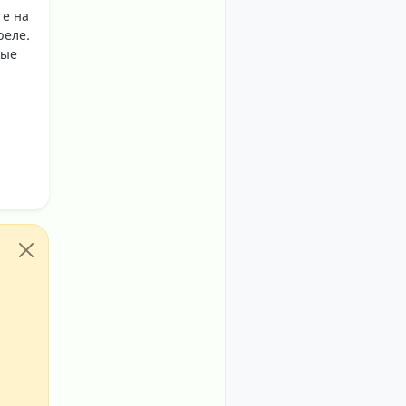
те на
реле.
ные