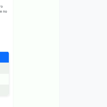
го
я по