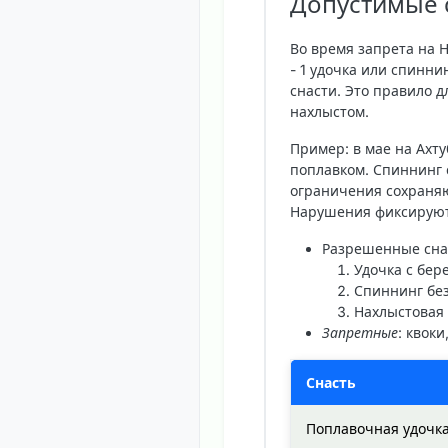
Допустимые с
Во время запрета на 
- 1 удочка или спинни
снасти. Это правило д
нахлыстом.
Пример: в мае на Ахту
поплавком. Спиннинг с
ограничения сохраняю
Нарушения фиксируют 
Разрешенные сна
Удочка с бере
Спиннинг без
Нахлыстовая 
Запретные
: квок
Снасть
Поплавочная удочк