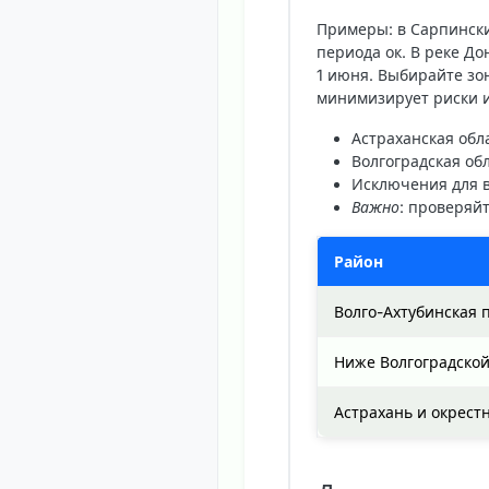
Примеры: в Сарпинских
периода ок. В реке Д
1 июня. Выбирайте зо
минимизирует риски и
Астраханская обл
Волгоградская об
Исключения для 
Важно
: проверяй
Район
Волго-Ахтубинская 
Ниже Волгоградской
Астрахань и окрест