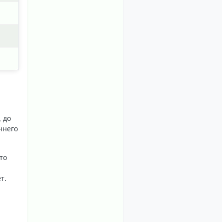
 до
ннего
то
т.