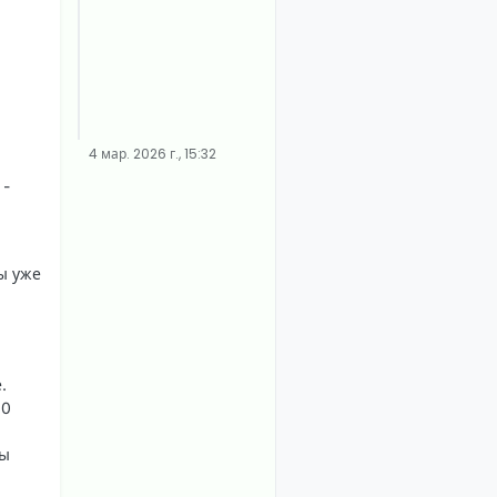
4 мар. 2026 г., 15:32
 -
ы уже
.
20
лы