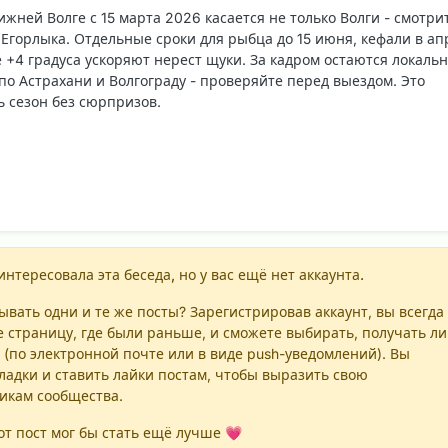
жней Волге с 15 марта 2026 касается не только Волги - смотри
Егорлыка. Отдельные сроки для рыбца до 15 июня, кефали в ап
е +4 градуса ускоряют нерест щуки. За кадром остаются локаль
по Астрахани и Волгограду - проверяйте перед выездом. Это
 сезон без сюрпризов.
интересовала эта беседа, но у вас ещё нет аккаунта.
вать одни и те же посты? Зарегистрировав аккаунт, вы всегда
е страницу, где были раньше, и сможете выбирать, получать ли
 (по электронной почте или в виде push-уведомлений). Вы
ладки и ставить лайки постам, чтобы выразить свою
никам сообщества.
т пост мог бы стать ещё лучше 💗