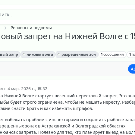
Регионы и водоемы
овый запрет на Нижней Волге с 1
овый запр
нижняя волга
разрешенные зон
1
сообщения
1
п
А
ал в
4 мар. 2026 г., 15:32
актировано
на Нижней Волге стартует весенний нерестовый запрет. Это зна
рыбы будет строго ограничена, чтобы не мешать нересту. Разбе
какие снасти брать и как избежать штрафов.
т избежать проблем с инспекторами и сохранить рыбные запа
зрешенных зонах в Астраханской и Волгоградской областях,
нюансах запрета. Полезно для тех, кто планирует выезд на Вол