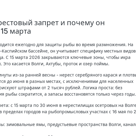
рестовый запрет и почему он
 15 марта
одится ежегодно для защиты рыбы во время размножения. На
о-Каспийском бассейне, он учитывает специфику местных видов
ща. С 15 марта 2026 закрываются ключевые зоны, чтобы икра
. Это касается Волги, Ахтубы, проток и озер поймы.
инуты из-за ранней весны - нерест серебряного карася и плотв
тся до июня в разных местах, с исключениями для населенных
рискуют штрафами от 2 тысяч рублей. Логика проста: без
я рыбы сократится, а запасы восстановятся только через годы.
рета
: с 15 марта по 30 июня в нерестилищах осетровых на Волге
 в пределах городов на рыбопромысловых участках с 16 мая по 
ны
: зимовальные ямы, предустьевые пространства Волги, кана