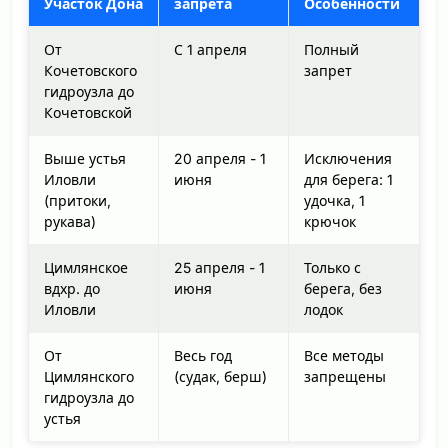
Участок Дона
запрета
Особенности
От
С 1 апреля
Полный
Кочетовского
запрет
гидроузла до
Кочетовской
Выше устья
20 апреля - 1
Исключения
Иловли
июня
для берега: 1
(притоки,
удочка, 1
рукава)
крючок
Цимлянское
25 апреля - 1
Только с
вдхр. до
июня
берега, без
Иловли
лодок
От
Весь год
Все методы
Цимлянского
(судак, берш)
запрещены
гидроузла до
устья