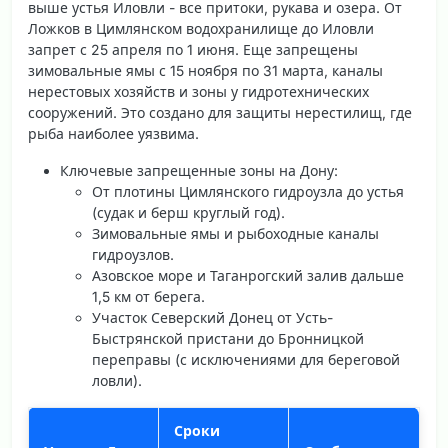
выше устья Иловли - все притоки, рукава и озера. От
Ложков в Цимлянском водохранилище до Иловли
запрет с 25 апреля по 1 июня. Еще запрещены
зимовальные ямы с 15 ноября по 31 марта, каналы
нерестовых хозяйств и зоны у гидротехнических
сооружений. Это создано для защиты нерестилищ, где
рыба наиболее уязвима.
Ключевые запрещенные зоны на Дону
:
От плотины Цимлянского гидроузла до устья
(судак и берш круглый год).
Зимовальные ямы и рыбоходные каналы
гидроузлов.
Азовское море и Таганрогский залив дальше
1,5 км от берега.
Участок Северский Донец от Усть-
Быстрянской пристани до Бронницкой
переправы (с исключениями для береговой
ловли).
Сроки