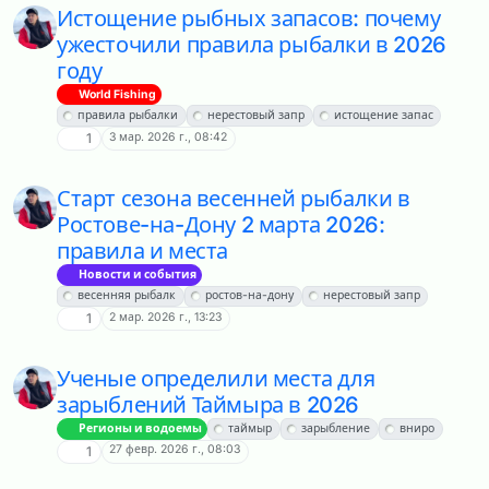
Истощение рыбных запасов: почему
ужесточили правила рыбалки в 2026
году
World Fishing
правила рыбалки
нерестовый запр
истощение запас
3 мар. 2026 г., 08:42
1
Старт сезона весенней рыбалки в
Ростове-на-Дону 2 марта 2026:
правила и места
Новости и события
весенняя рыбалк
ростов-на-дону
нерестовый запр
2 мар. 2026 г., 13:23
1
Ученые определили места для
зарыблений Таймыра в 2026
Регионы и водоемы
таймыр
зарыбление
вниро
27 февр. 2026 г., 08:03
1