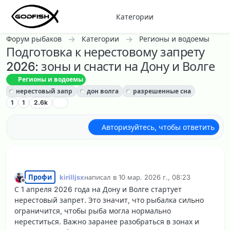
Перейти к содержанию
Категории
Форум рыбаков
Категории
Регионы и водоемы
Подготовка к нерестовому запрету
2026: зоны и снасти на Дону и Волге
Регионы и водоемы
нерестовый запр
дон волга
разрешенные сна
1
1
2.6k
Авторизуйтесь, чтобы ответить
Профи
kirilljsx
написал в
10 мар. 2026 г., 08:23
отредактировано kirilljsx
7 июн. 2026 г., 21:
Не в сети
С 1 апреля 2026 года на Дону и Волге стартует
нерестовый запрет. Это значит, что рыбалка сильно
ограничится, чтобы рыба могла нормально
нереститься. Важно заранее разобраться в зонах и