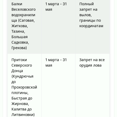
Балки
1 марта - 31
Полный
Веселовского
мая
запрет на
водохранили
вылов,
ща (Саговая,
границы по
Житкова,
координатам
Тазина,
Большая
Садковка,
Грекова)
Притоки
1 марта - 31
Запрет на все
Северского
мая
орудия лова
Донца
(Кундрючья
до
Прохоровской
плотины,
Быстрая до
Жирнова,
Калитва до
Литвиновки)