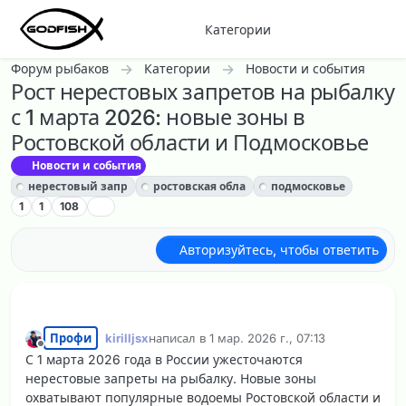
Перейти к содержанию
Категории
Форум рыбаков
Категории
Новости и события
Рост нерестовых запретов на рыбалку
с 1 марта 2026: новые зоны в
Ростовской области и Подмосковье
Новости и события
нерестовый запр
ростовская обла
подмосковье
1
1
108
Авторизуйтесь, чтобы ответить
Профи
kirilljsx
написал в
1 мар. 2026 г., 07:13
отредактировано
Не в сети
С 1 марта 2026 года в России ужесточаются
нерестовые запреты на рыбалку. Новые зоны
охватывают популярные водоемы Ростовской области и