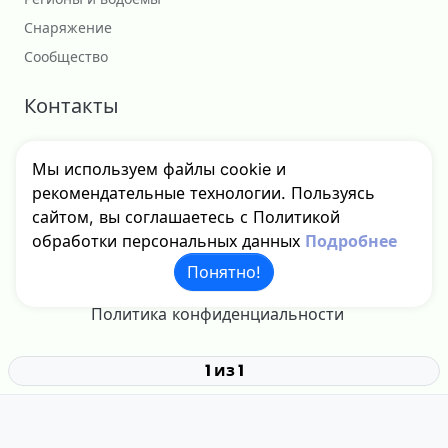
Снаряжение
Сообщество
Контакты
Сотрудничество
Мы используем файлы cookie и
godfishru@yandex.ru
рекомендательные технологии. Пользуясь
сайтом, вы соглашаетесь с Политикой
обработки персональных данных
Подробнее
Понятно!
© 2024 - 2026 GodFish, Inc. Все права защищены.
Политика конфиденциальности
1 из 1