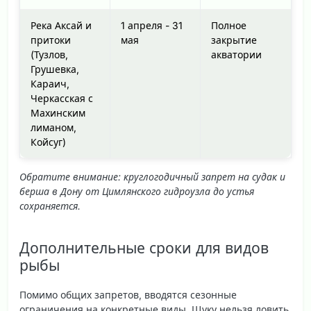
Река Аксай и
1 апреля - 31
Полное
притоки
мая
закрытие
(Тузлов,
акватории
Грушевка,
Караич,
Черкасская с
Махинским
лиманом,
Койсуг)
Обратите внимание: круглогодичный запрет на судак и
берша в Дону от Цимлянского гидроузла до устья
сохраняется.
Дополнительные сроки для видов
рыбы
Помимо общих запретов, вводятся сезонные
ограничения на конкретные виды. Щуку нельзя ловить