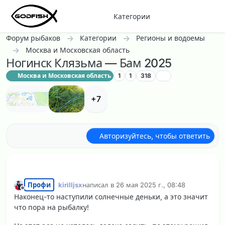
Перейти к содержанию
Категории
Форум рыбаков
Категории
Регионы и водоемы
Москва и Московская область
Ногинск Клязьма — Бам 2025
Москва и Московская область
1
1
318
+7
Авторизуйтесь, чтобы ответить
Профи
kirilljsx
написал в
26 мая 2025 г., 08:48
отредактировано
Не в сети
Наконец-то наступили солнечные деньки, а это значит
что пора на рыбалку!