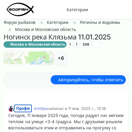
Перейти к содержанию
Категории
Форум рыбаков
Категории
Регионы и водоемы
Москва и Московская область
Ногинск река Клязьма 11.01.2025
Москва и Московская область
1
1
359
+6
Авторизуйтесь, чтобы ответить
Профи
kirilljsx
написал в
11 янв. 2025 г., 13:18
отредактировано
Не в сети
Сегодня, 11 января 2025 года, погода радует нас мягким
теплом: на улице +3-4 градуса. Мы с друзьями решили
воспользоваться этим и отправились на прогулку со