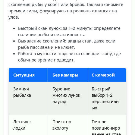
скопления рыбы у коряг или бровок. Так вы экономите
время и силы, фокусируясь на реальных шансах на
улов.
Быстрый скан лунок
: за 1–2 минуты определяете
наличие рыбы и ее активность.
Выявление скоплений
: видны стаи, даже если
рыба пассивна и не клюет.
Работа в мутности
: подсветка освещает зону, где
обычное зрение подводит.
Ситуация
Без камеры
С камерой
Зимняя
Бурение
Быстрый
рыбалка
многих лунок
выбор 1–2
наугад
перспективн
ых
Летняя с
Поиск по
Точное
лодки
эхолоту
позициониро
вание на стае