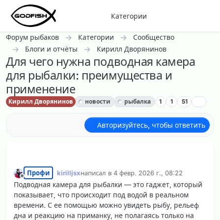
Перейти к содержанию
Категории
Форум рыбаков
Категории
Сообщество
Блоги и отчёты
Кирилл Дворянинов
Для чего нужна подводная камера
для рыбалки: преимущества и
применение
Кирилл Дворянинов
новости
рыбалка
1
1
51
Авторизуйтесь, чтобы ответить
Профи
kirilljsx
написал в
4 февр. 2026 г., 08:22
отредактировано
Не в сети
Подводная камера для рыбалки — это гаджет, который
показывает, что происходит под водой в реальном
времени. С ее помощью можно увидеть рыбу, рельеф
дна и реакцию на приманку, не полагаясь только на