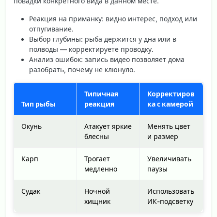
повадки конкретного вида в данном месте.
Реакция на приманку
: видно интерес, подход или
отпугивание.
Выбор глубины
: рыба держится у дна или в
полводы — корректируете проводку.
Анализ ошибок
: запись видео позволяет дома
разобрать, почему не клюнуло.
Типичная
Корректиров
Тип рыбы
реакция
ка с камерой
Окунь
Атакует яркие
Менять цвет
блесны
и размер
Карп
Трогает
Увеличивать
медленно
паузы
Судак
Ночной
Использовать
хищник
ИК-подсветку