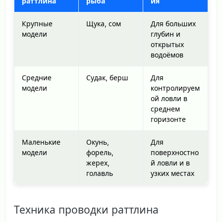
раттлина
рыба
ия
Крупные
Щука, сом
Для больших
модели
глубин и
открытых
водоёмов
Средние
Судак, берш
Для
модели
контролируем
ой ловли в
среднем
горизонте
Маленькие
Окунь,
Для
модели
форель,
поверхностно
жерех,
й ловли и в
голавль
узких местах
Техника проводки раттлина