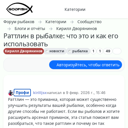
Перейти к содержанию
Категории
Форум рыбаков
Категории
Сообщество
Блоги и отчёты
Кирилл Дворянинов
Раттлин в рыбалке: что это и как его
использовать
Кирилл Дворянинов
новости
рыбалка
1
1
49
Авторизуйтесь, чтобы ответить
Профи
kirilljsx
написал в
9 февр. 2026 г., 15:46
отредактировано
Не в сети
Раттлин — это приманка, которая может существенно
улучшить результаты вашей рыбалки, особенно когда
другие способы не работают. Если вы рыболов и хотите
расширить арсенал приманок, эта статья поможет вам
разобраться, что такое раттлин и почему он так