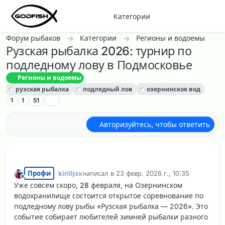
Перейти к содержанию
Категории
Форум рыбаков
Категории
Регионы и водоемы
Рузская рыбалка 2026: турнир по
подледному лову в Подмосковье
Регионы и водоемы
рузская рыбалка
подледный лов
озернинское вод
1
1
51
Авторизуйтесь, чтобы ответить
Профи
kirilljsx
написал в
23 февр. 2026 г., 10:35
отредактировано
Не в сети
Уже совсем скоро,
28 февраля
, на Озернинском
водохранилище состоится открытое соревнование по
подледному лову рыбы «Рузская рыбалка — 2026». Это
событие собирает любителей зимней рыбалки разного