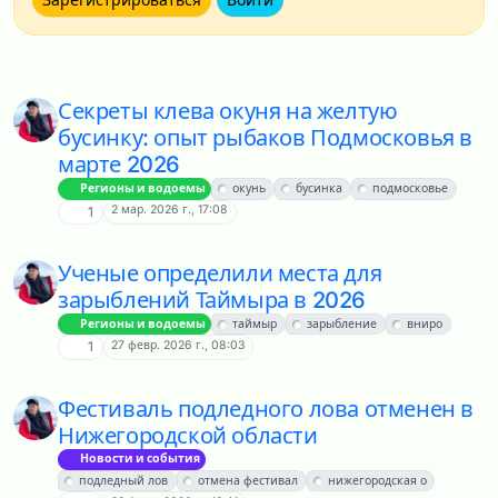
Секреты клева окуня на желтую
бусинку: опыт рыбаков Подмосковья в
марте 2026
Регионы и водоемы
окунь
бусинка
подмосковье
2 мар. 2026 г., 17:08
1
Ученые определили места для
зарыблений Таймыра в 2026
Регионы и водоемы
таймыр
зарыбление
вниро
27 февр. 2026 г., 08:03
1
Фестиваль подледного лова отменен в
Нижегородской области
Новости и события
подледный лов
отмена фестивал
нижегородская о