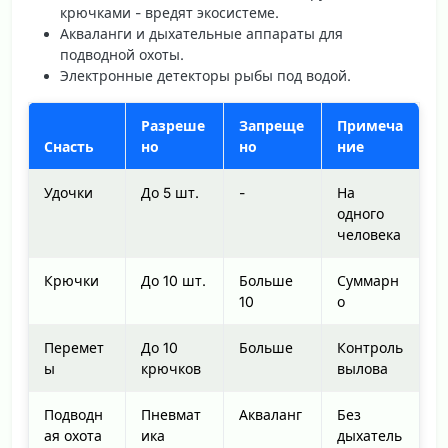
крючками - вредят экосистеме.
Акваланги и дыхательные аппараты для
подводной охоты.
Электронные детекторы рыбы под водой.
Разреше
Запреще
Примеча
Снасть
но
но
ние
Удочки
До 5 шт.
-
На
одного
человека
Крючки
До 10 шт.
Больше
Суммарн
10
о
Перемет
До 10
Больше
Контроль
ы
крючков
вылова
Подводн
Пневмат
Акваланг
Без
ая охота
ика
дыхатель