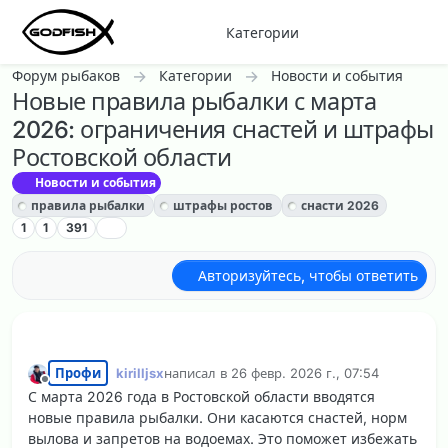
Перейти к содержанию
Категории
Форум рыбаков
Категории
Новости и события
Новые правила рыбалки с марта
2026: ограничения снастей и штрафы
Ростовской области
Новости и события
правила рыбалки
штрафы ростов
снасти 2026
1
1
391
Авторизуйтесь, чтобы ответить
Профи
kirilljsx
написал в
26 февр. 2026 г., 07:54
отредактировано
Не в сети
С марта 2026 года в Ростовской области вводятся
новые правила рыбалки. Они касаются снастей, норм
вылова и запретов на водоемах. Это поможет избежать