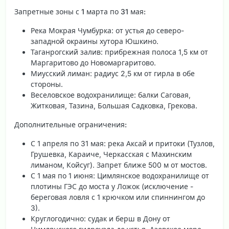
Запретные зоны с 1 марта по 31 мая:
Река Мокрая Чумбурка: от устья до северо-
западной окраины хутора Юшкино.
Таганрогский залив: прибрежная полоса 1,5 км от
Маргаритово до Новомаргаритово.
Миусский лиман: радиус 2,5 км от гирла в обе
стороны.
Веселовское водохранилище: балки Саговая,
Житковая, Тазина, Большая Садковка, Грекова.
Дополнительные ограничения:
С 1 апреля по 31 мая: река Аксай и притоки (Тузлов,
Грушевка, Караиче, Черкасская с Махинским
лиманом, Койсуг). Запрет ближе 500 м от мостов.
С 1 мая по 1 июня: Цимлянское водохранилище от
плотины ГЭС до моста у Ложок (исключение -
береговая ловля с 1 крючком или спиннингом до
3).
Круглогодично: судак и берш в Дону от