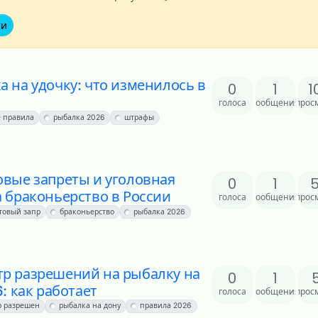
ти
а на удочку: что изменилось в
0
1
1
голоса
сообщения
прос
 правила
рыбалка 2026
штрафы
овые запреты и уголовная
0
1
а браконьерство в России
голоса
сообщения
прос
товый запр
браконьерство
рыбалка 2026
тр разрешений на рыбалку на
0
1
6: как работает
голоса
сообщения
прос
р разрешен
рыбалка на дону
правила 2026