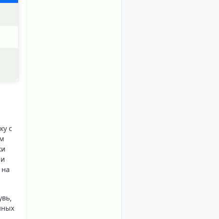
ку с
ом
ки
ли
 на
увь,
нных