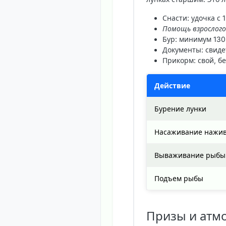
Снасти
: удочка с
Помощь взрослого
Бур
: минимум 130
Документы
: свид
Прикорм
: свой, 
Действие
Бурение лунки
Насаживание нажи
Вываживание рыбы
Подъем рыбы
Призы и атм