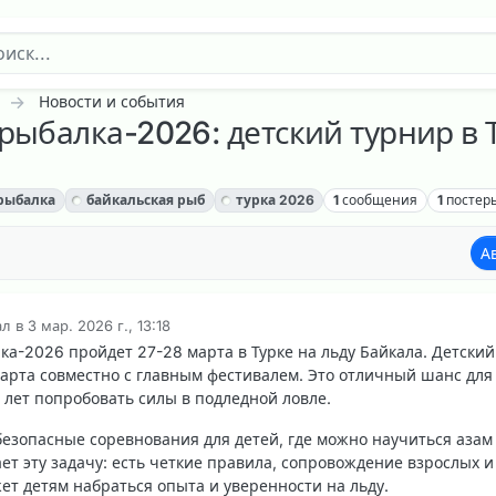
Новости и события
рыбалка-2026: детский турнир в 
 рыбалка
байкальская рыб
турка 2026
1
сообщения
1
постер
А
ал в
3 мар. 2026 г., 13:18
актировано
ка-2026 пройдет 27-28 марта в Турке на льду Байкала. Детский
марта совместно с главным фестивалем. Это отличный шанс для
 лет попробовать силы в подледной ловле.
безопасные соревнования для детей, где можно научиться азам
ет эту задачу: есть четкие правила, сопровождение взрослых и
ет детям набраться опыта и уверенности на льду.