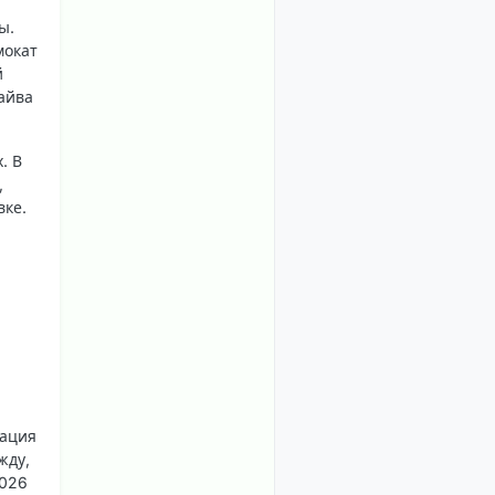
ы.
мокат
й
айва
. В
,
вке.
рация
жду,
2026