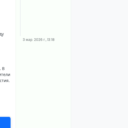
ду
3 мар. 2026 г., 13:18
. В
ители
стия.