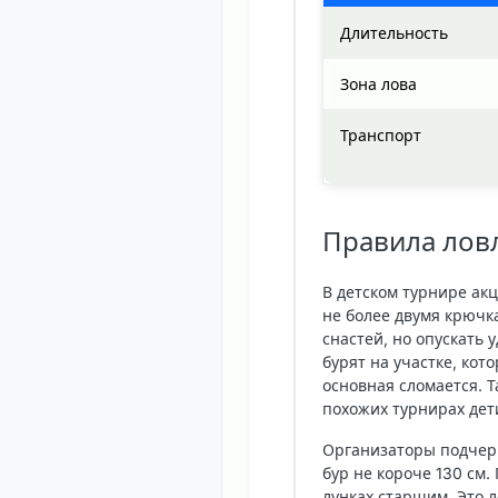
Длительность
Зона лова
Транспорт
Правила ловл
В детском турнире ак
не более двумя крючк
снастей, но опускать
бурят на участке, ко
основная сломается. 
похожих турнирах дет
Организаторы подчерк
бур не короче 130 см.
лунках старшим. Это л