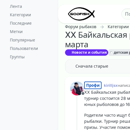
Перейти к содержанию
Лента
Категории
Последние
Форум рыбаков
Категории
Метки
XX Байкальская 
Популярные
марта
Пользователи
Новости и события
детская
Группы
Сначала старые
Профи
kirilljsx
напис
отред
XX Байкальская рыбал
Не в сети
турнир состоится 28 
юных рыболовов до 16
Родители часто ищут 
рыбалки. Турнир реша
призы. Участие помож