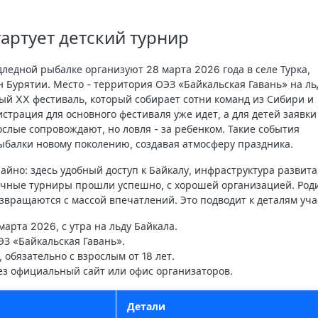
тартует детский турнир
дледной рыбалке организуют 28 марта 2026 года в селе Турка,
 Бурятии. Место - территория ОЭЗ «Байкальская Гавань» на ль
ый XX фестиваль, который собирает сотни команд из Сибири и
истрация для основного фестиваля уже идет, а для детей заявки
ослые сопровождают, но ловля - за ребенком. Такие события
балки новому поколению, создавая атмосферу праздника.
айно: здесь удобный доступ к Байкалу, инфраструктура развита
ичные турниры прошли успешно, с хорошей организацией. Род
озвращаются с массой впечатлений. Это подводит к деталям уча
 марта 2026, с утра на льду Байкала.
 ОЭЗ «Байкальская Гавань».
т, обязательно с взрослым от 18 лет.
рез официальный сайт или офис организаторов.
Детали