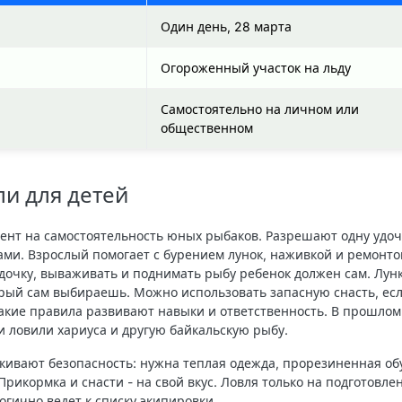
Один день, 28 марта
Огороженный участок на льду
Самостоятельно на личном или
общественном
и для детей
цент на самостоятельность юных рыбаков. Разрешают одну удоч
ами. Взрослый помогает с бурением лунок, наживкой и ремонт
 удочку, вываживать и поднимать рыбу ребенок должен сам. Лун
торый сам выбираешь. Можно использовать запасную снасть, ес
Такие правила развивают навыки и ответственность. В прошлом
и ловили хариуса и другую байкальскую рыбу.
ивают безопасность: нужна теплая одежда, прорезиненная об
 Прикормка и снасти - на свой вкус. Ловля только на подготовле
огично ведет к списку экипировки.