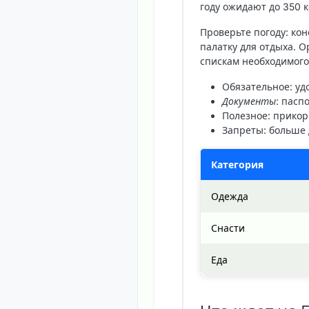
году ожидают до 350 к
Проверьте погоду: кон
палатку для отдыха. О
спискам необходимого
Обязательное
: уд
Документы
: пасп
Полезное
: прикор
Запреты
: больше
Категория
Одежда
Снасти
Еда