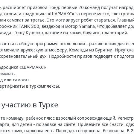
 расширяет призовой фонд: первые 20 команд получат наград
одготовили квадроцикл «ШАРМАКС» за первое место, электроса
или самокат за третье. Это мотивирует ребят стараться. Главны
орожник TANK 300, вездеход и мотор Yamaha, что добавляет др
увидят Гошу Куценко, катание на хаски, боулинг, планетарий.
вается в общую программу: после ловли - развлечения для всех
отмечали дружескую атмосферу. Команды из Бурятии, Иркутска
соревновательный дух. Подробности призов подводят к подгото
адроцикл «ШАРМАКС»
.
амокат.
д или самокат.
ертификаты в туркомплексы.
 участию в Турке
ите команду: ребенок плюс взрослый сопровождающий. Регист
арта, для детей - по заявке на сайте. Привезите все снасти, оде
ются сами, парковка есть. Площадка огорожена, безопасна. В 