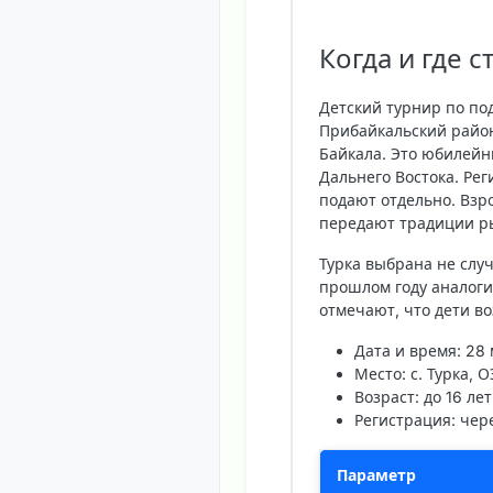
Когда и где с
Детский турнир по по
Прибайкальский район
Байкала. Это юбилейн
Дальнего Востока. Рег
подают отдельно. Взр
передают традиции ры
Турка выбрана не случ
прошлом году аналог
отмечают, что дети в
Дата и время
: 28
Место
: с. Турка,
Возраст
: до 16 ле
Регистрация
: че
Параметр