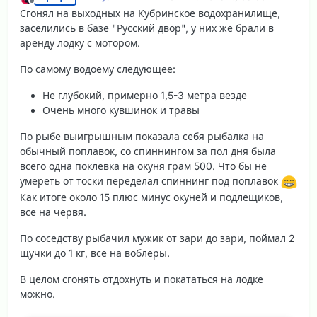
отредактировано
Не в сети
Сгонял на выходных на Кубринское водохранилище,
заселились в базе "Русский двор", у них же брали в
аренду лодку с мотором.
По самому водоему следующее:
Не глубокий, примерно 1,5-3 метра везде
Очень много кувшинок и травы
По рыбе выигрышным показала себя рыбалка на
обычный поплавок, со спиннингом за пол дня была
всего одна поклевка на окуня грам 500. Что бы не
умереть от тоски переделал спиннинг под поплавок
Как итоге около 15 плюс минус окуней и подлещиков,
все на червя.
По соседству рыбачил мужик от зари до зари, поймал 2
щучки до 1 кг, все на воблеры.
В целом сгонять отдохнуть и покататься на лодке
можно.