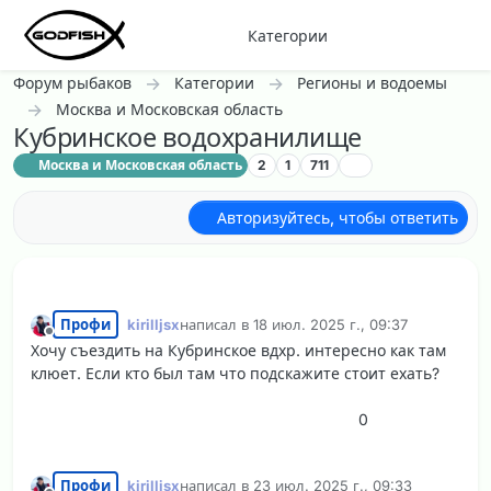
Перейти к содержанию
Категории
Форум рыбаков
Категории
Регионы и водоемы
Москва и Московская область
Кубринское водохранилище
Москва и Московская область
2
1
711
Авторизуйтесь, чтобы ответить
Профи
kirilljsx
написал в
18 июл. 2025 г., 09:37
отредактировано
Не в сети
Хочу съездить на Кубринское вдхр. интересно как там
клюет. Если кто был там что подскажите стоит ехать?
0
Профи
kirilljsx
написал в
23 июл. 2025 г., 09:33