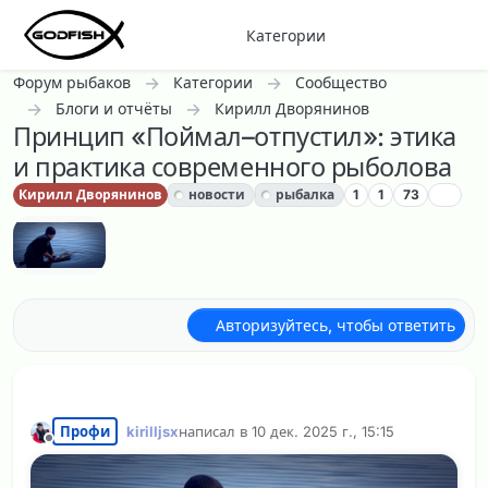
Перейти к содержанию
Категории
Форум рыбаков
Категории
Сообщество
Блоги и отчёты
Кирилл Дворянинов
Принцип «Поймал–отпустил»: этика
и практика современного рыболова
Кирилл Дворянинов
новости
рыбалка
1
1
73
Авторизуйтесь, чтобы ответить
Профи
kirilljsx
написал в
10 дек. 2025 г., 15:15
отредактировано kirilljsx
12 окт. 2025 г., 21:
Не в сети