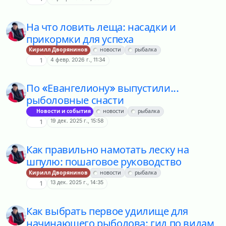
На что ловить леща: насадки и
прикормки для успеха
Кирилл Дворянинов
новости
рыбалка
4 февр. 2026 г., 11:34
1
По «Евангелиону» выпустили...
рыболовные снасти
Новости и события
новости
рыбалка
19 дек. 2025 г., 15:58
1
Как правильно намотать леску на
шпулю: пошаговое руководство
Кирилл Дворянинов
новости
рыбалка
13 дек. 2025 г., 14:35
1
Как выбрать первое удилище для
начинающего рыболова: гид по видам