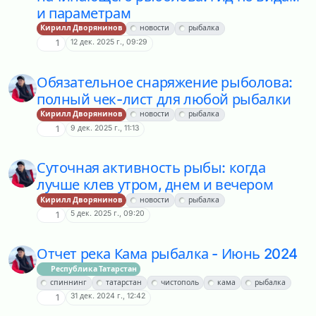
и параметрам
Кирилл Дворянинов
новости
рыбалка
12 дек. 2025 г., 09:29
1
Обязательное снаряжение рыболова:
полный чек-лист для любой рыбалки
Кирилл Дворянинов
новости
рыбалка
9 дек. 2025 г., 11:13
1
Суточная активность рыбы: когда
лучше клев утром, днем и вечером
Кирилл Дворянинов
новости
рыбалка
5 дек. 2025 г., 09:20
1
Отчет река Кама рыбалка - Июнь 2024
Республика Татарстан
спиннинг
татарстан
чистополь
кама
рыбалка
31 дек. 2024 г., 12:42
1