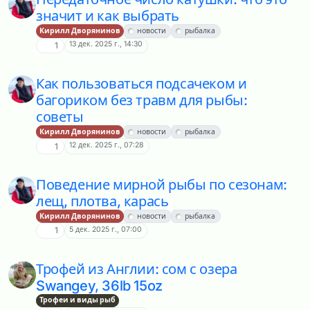
значит и как выбрать
Кирилл Дворянинов
новости
рыбалка
13 дек. 2025 г., 14:30
1
Как пользоваться подсачеком и
багориком без травм для рыбы:
советы
Кирилл Дворянинов
новости
рыбалка
12 дек. 2025 г., 07:28
1
Поведение мирной рыбы по сезонам:
лещ, плотва, карась
Кирилл Дворянинов
новости
рыбалка
5 дек. 2025 г., 07:00
1
Трофей из Англии: сом с озера
Swangey, 36lb 15oz
Трофеи и виды рыб