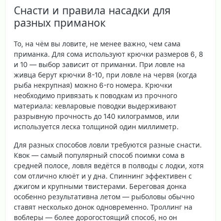
Снасти и правила насадки для
разных приманок
То, на чём вы ловите, не менее важно, чем сама
приманка. Для сома используют крючки размеров 6, 8
и 10 — выбор зависит от приманки. При ловле на
живца берут крючки 8-10, при ловле на червя (когда
рыба некрупная) можно 6-го номера. Крючки
необходимо привязать к поводкам из прочного
материала: кевларовые поводки выдерживают
разрывную прочность до 140 килограммов, или
используется леска толщиной один миллиметр.
Для разных способов ловли требуются разные снасти.
Квок — самый популярный способ поимки сома в
средней полосе, ловля ведётся в полводы с лодки, хотя
сом отлично клюёт и у дна. Спиннинг эффективен с
джигом и крупными твистерами. Береговая донка
особенно результативна летом — рыболовы обычно
ставят несколько донок одновременно. Троллинг на
воблеры — более дорогостоящий способ, но он