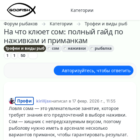
Перейти к содержанию
Категории
Форум рыбаков
Категории
Трофеи и виды рыб
На что клюет сом: полный гайд по
наживкам и приманкам
Трофеи и виды рыб
сом
наживки
рыбалка
1
1
50
Авторизуйтесь, чтобы ответить
Профи
kirilljsx
написал в
17 февр. 2026 г., 11:55
отредактировано
Не в сети
Ловля сома — это увлекательное занятие, которое
требует знания его предпочтений в выборе наживки.
Сом — хищник с непредсказуемым вкусом, поэтому
рыболову нужно иметь в арсенале несколько
вариантов приманок, чтобы гарантировать результат.