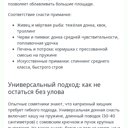
позволяет облавливать большие площади.
Соответствие снасти приманке:
Живец и мёртвая рыба: тяжёлая донка, квок,
троллинг
Черви и пиявки: донка средней чувствительности,
поплавочная удочка
Печень и потроха: кормушка с прессованной
смесью на пружине
Искусственные приманки: спиннинг среднего
класса, быстрого строя
Универсальный подход: как не
остаться без улова
Опытные сомятники знают, что капризный хищник
требует гибкого подхода. Универсальная донная снасть
включает кашу на пружине, длинный поводок (30-40
сантиметров) с сомовским крючком и пучок крупных
выползков. На такую снасть берут не только сомов, но и