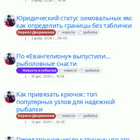
5 февр. 2026 г., 14:34
1
Юридический статус зимовальных ям:
как определить границы без таблички
Кирилл Дворянинов
новости
рыбалка
3 февр. 2026 г., 09:43
1
По «Евангелиону» выпустили...
рыболовные снасти
Новости и события
новости
рыбалка
19 дек. 2025 г., 15:58
1
Как привязать крючок: топ
популярных узлов для надежной
рыбалки
Кирилл Дворянинов
новости
рыбалка
13 дек. 2025 г., 20:35
1
Передаточное число катушки: что это