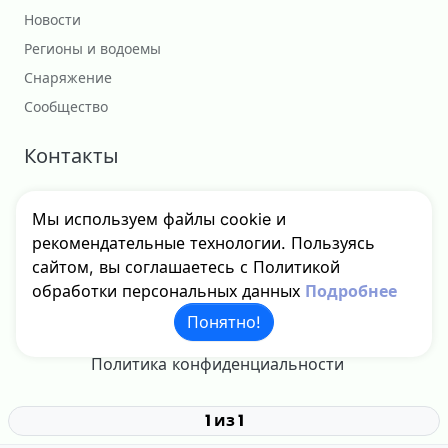
Новости
Регионы и водоемы
Снаряжение
Сообщество
Контакты
Сотрудничество
Мы используем файлы cookie и
godfishru@yandex.ru
рекомендательные технологии. Пользуясь
сайтом, вы соглашаетесь с Политикой
обработки персональных данных
Подробнее
© 2024 - 2026 GodFish, Inc. Все права защищены.
Понятно!
Политика конфиденциальности
1 из 1