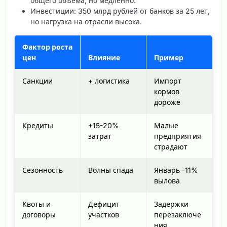
общего объема, но медленно.
Инвестиции: 350 млрд рублей от банков за 25 лет,
но нагрузка на отрасли высока.
Фактор роста
цен
Влияние
Пример
Санкции
+ логистика
Импорт
кормов
дороже
Кредиты
+15-20%
Малые
затрат
предприятия
страдают
Сезонность
Волны спада
Январь -11%
вылова
Квоты и
Дефицит
Задержки
договоры
участков
перезаключе
ния