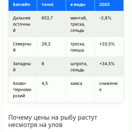
Бассейн
тонн)
е виды
2025
Дальнев
653,7
минтай,
-2,8%
осточны
треска,
й
сельдь
Северны
29,2
треска,
+20,5%
й
пикша
Западны
8
шпрота,
+34,5%
й
сельдь
Азово-
4,5
хамса
снижени
Черномо
е
рский
Почему цены на рыбу растут
несмотря на улов