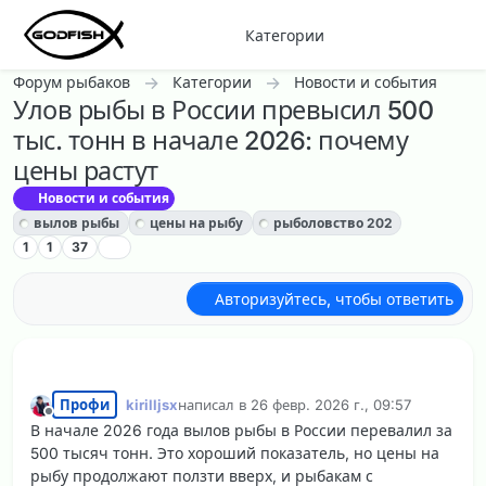
Перейти к содержанию
Категории
Форум рыбаков
Категории
Новости и события
Улов рыбы в России превысил 500
тыс. тонн в начале 2026: почему
цены растут
Новости и события
вылов рыбы
цены на рыбу
рыболовство 202
1
1
37
Авторизуйтесь, чтобы ответить
Профи
kirilljsx
написал в
26 февр. 2026 г., 09:57
отредактировано
Не в сети
В начале 2026 года вылов рыбы в России перевалил за
500 тысяч тонн. Это хороший показатель, но цены на
рыбу продолжают ползти вверх, и рыбакам с